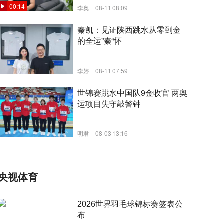
00:14
李奥
08-11 08:09
秦凯：见证陕西跳水从零到金
的全运”秦“怀
李婷
08-11 07:59
新闻
世锦赛跳水中国队9金收官 两奥
运项目失守敲警钟
明君
08-03 13:16
新闻