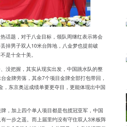
最热话题，对于八金目标，领队周继红表示将会
丢掉男子双人10米台阵地，八金梦也提前破
并不是十全十美。
会、没把握，其实从现实出发，中国跳水队的整
米台金牌旁落，其余7个项目金牌全部打包带回，
金，东京奥运成绩单要更夺目，更能体现出中国
银牌，加上四个单人项目都是包揽冠亚军，中国
只有一步之遥。而上届里约没有守住双人3米板阵