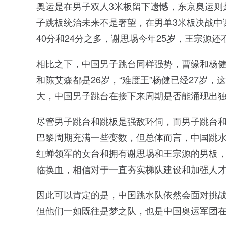
奥运是在男子双人3米板留下遗憾，东京奥运则
子跳板统治未来不是奢望，在男单3米板决战中
40分和24分之多，谢思埸今年25岁，王宗源
相比之下，中国男子跳台同样强势，曹缘和杨健比
和陈艾森都是26岁，“难度王”杨健已经27岁
大，中国男子跳台在接下来周期是否能涌现出
尽管男子跳台和跳板是强敌环伺，而男子跳台
巴黎周期充满一些变数，但总体而言，中国跳
红蝉领军的女台和拥有谢思埸和王宗源的男板
临换血，相信对于一直夯实梯队建设和加强人
因此可以肯定的是，中国跳水队依然会面对挑
但他们一如既往是梦之队，也是中国奥运军团在