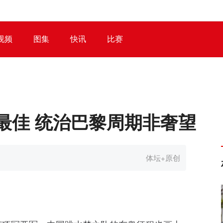
视频
图集
快讯
比赛
最佳 统治巴黎周期非奢望
体坛+原创