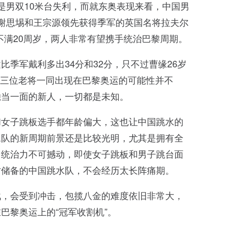
是男双10米台失利，而就东奥表现来看，中国男
谢思埸和王宗源领先获得季军的英国名将拉夫尔
还不满20周岁，两人非常有望携手统治巴黎周期。
季军戴利多出34分和32分，只不过曹缘26岁
，这三位老将一同出现在巴黎奥运的可能性并不
独当一面的新人，一切都是未知。
和女子跳板选手都年龄偏大，这也让中国跳水的
水队的新周期前景还是比较光明，尤其是拥有全
，统治力不可撼动，即使女子跳板和男子跳台面
才储备的中国跳水队，不会经历太长阵痛期。
战，会受到冲击，包揽八金的难度依旧非常大，
巴黎奥运上的“冠军收割机”。