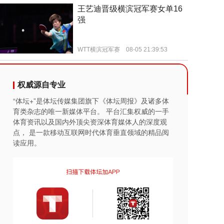
权威源自专业
“体坛+”是体坛传媒集团旗下《体坛周报》及诸多体
育类杂志的唯一新媒体平台。 平台汇集权威的一手
体育资讯以及国内外顶尖资深体育媒体人的深度观
点， 是一款移动互联网时代体育垂直领域的精品阅
读应用。