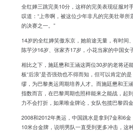
全红婵三跳完美10分，这样的完美表现征服对
叹道：“上帝啊，被这位少年非凡的完美壮举所
的决赛之一。”
14岁的全红婵笑傲东京，她前途无量，有时间
陈芋汐16岁、张家齐17岁，小花当家的中国
相比之下，施廷懋和王涵这两位30岁的老将还
板“后浪”是否强劲也不得而知，但可以肯定的
缪，为巴黎奥运周期培养人才。而施廷懋和王涵
指数而言，在巴黎周期也照样能来之能战，起
力不会打折，如果唯金牌论，女队包揽巴黎四
2008和2012年奥运，中国跳水是拿到7金和
10米台金牌，说明男队一直受到更多冲击，这