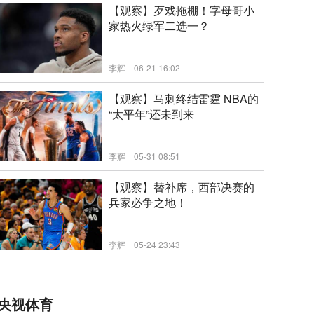
【观察】歹戏拖棚！字母哥小
家热火绿军二选一？
李辉
06-21 16:02
新闻
【观察】马刺终结雷霆 NBA的
“太平年”还未到来
李辉
05-31 08:51
新闻
【观察】替补席，西部决赛的
兵家必争之地！
李辉
05-24 23:43
新闻