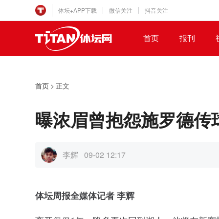
体坛+APP下载
微信关注
抖音关注
首页
报刊
首页
>
正文
曝浓眉曾抱怨施罗德传
李辉
09-02 12:17
体坛周报全媒体记者 李辉