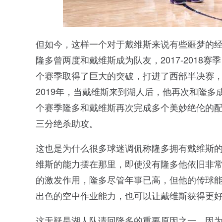
但如今，这样一个对于戴维斯来说有些噩梦的
隆多曾两度和戴维斯成为队友，2017-2018
个赛季取得了巨大的突破，打进了西部半决赛
2019年，当戴维斯来到湖人后，他再次和隆
个赛季隆多和戴维斯再次完成多个美妙绝伦的
三分绝杀助攻。
这也是为什么很多球迷调侃称隆多拥有戴维斯
维斯的能力摆在那里，即使没有隆多他依旧非
的激发作用，隆多尽管年事已高，但他的传球
出色的空中作业能力，也可以让戴维斯获得更
这无疑是湖人队请回隆多的重要原因之一，因