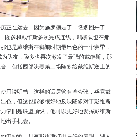
经历正在远去，因为施罗德走了，隆多回来了，
赛季，隆多和戴维斯多次完成连线，鹈鹕队也在那
，那也是戴维斯在鹈鹕时期最出色的一个赛季，
多成为队友，隆多也再次激发了最强的戴维斯，那
配合，包括西部决赛第二场隆多给戴维斯送上的
的使用说明书，这样的话尽管有些夸张，毕竟戴
常出色，但这也能够很好地反映隆多对于戴维斯
能力依旧是联盟顶级，他可以更好地发挥戴维斯
好地出手机会。
为他们知道，只有戴维斯打出最好的表现，湖人