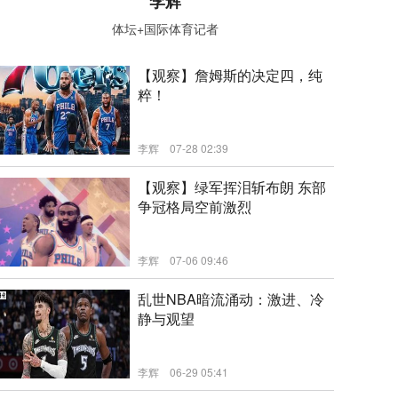
李辉
体坛+国际体育记者
【观察】詹姆斯的决定四，纯
粹！
李辉
07-28 02:39
新闻
【观察】绿军挥泪斩布朗 东部
争冠格局空前激烈
李辉
07-06 09:46
新闻
乱世NBA暗流涌动：激进、冷
静与观望
李辉
06-29 05:41
新闻