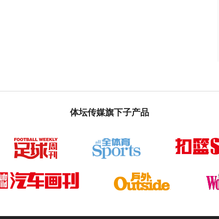
体坛传媒旗下子产品