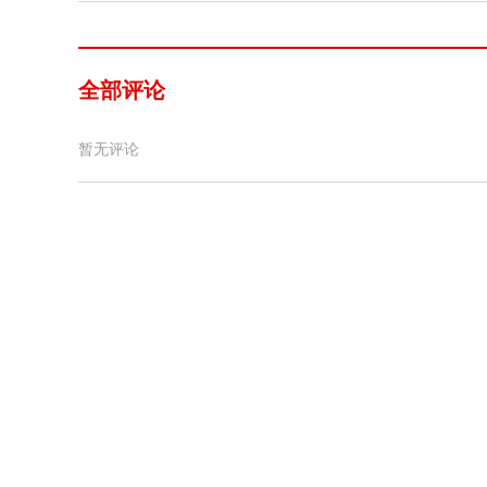
全部评论
暂无评论