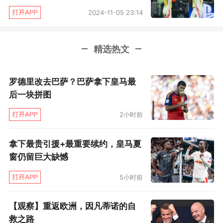
球。
2024-11-05 23:14
【14】凯恩连续14场大赛预选赛进球。
精选热文
【40】凯恩代表英格兰队40球，追平欧文，仅次
于鲁尼（53）、博比·查尔顿（49）、莱因克尔
罗德里改去巴萨？巴萨拿下皇马最
后一块拼图
（48）、格里夫斯（44）。凯恩比欧文少用22
场（63/85）。
2小时前
【1022】林加德上次代表英格兰破门还是在
拿下最贵引援+最重要续约，皇马夏
1022天前（2018年11月对克罗地亚）。
窗仍留巨大缺憾
5小时前
英格兰阵容（433）
：约翰斯通/里斯·詹姆斯
(62'格里利什)，科迪，明斯，特里皮尔/阿诺德，
【观察】重返欧洲，因凡蒂诺的自
亨德森，贝林厄姆(62'芒特)/林加德，班福德
救之路