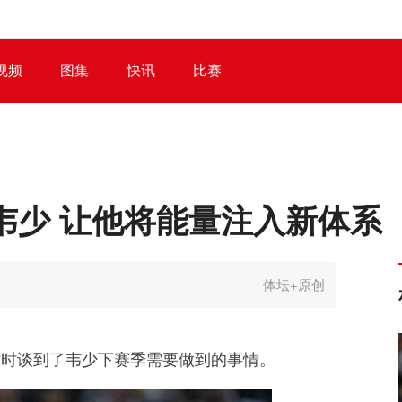
视频
图集
快讯
比赛
韦少 让他将能量注入新体系
体坛+原创
访时谈到了韦少下赛季需要做到的事情。