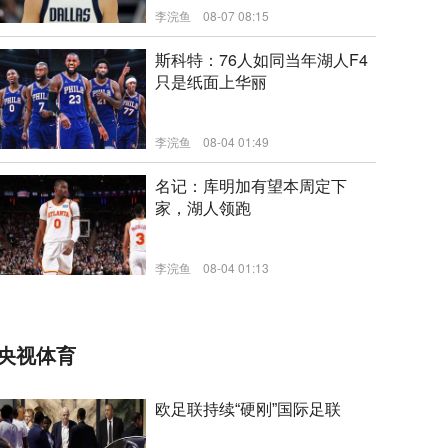
李浣鱼
08-07 08:15
新闻
斯科特：76人如同当年湖人F4
只是纸面上华丽
李浣鱼
08-04 01:49
新闻
名记：库明加有望本周定下
家，湖人领跑
李浣鱼
08-04 01:13
新闻