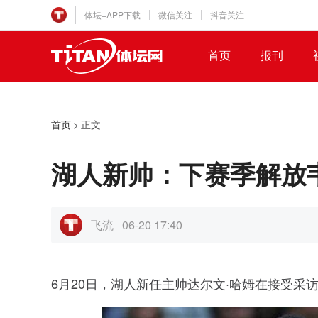
体坛+APP下载
微信关注
抖音关注
首页
报刊
首页
>
正文
湖人新帅：下赛季解放
飞流
06-20 17:40
6月20日，湖人新任主帅达尔文·哈姆在接受采