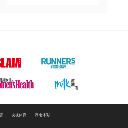
店
央视体育
湖南体彩