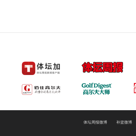
体坛周报微博
补篮微博