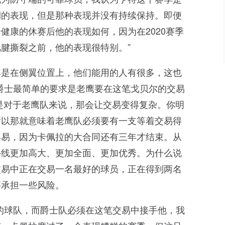
期的表现，但是那种表现并没有持续保持。即便
健康的休赛后他的表现如何，因为在2020赛季
腱撕裂之前，他的表现很特别。”
其是在侧翼位置上，他们能用的人有很多，这也
爵士最简单的要求是老鹰要在这笔戈贝尔的交易
是对于老鹰队来说，那会让交易变得复杂。你明
所以那就意味着老鹰队必须要有一支等着交易得
容易，因为卡佩拉的大合同还有三年才结束。从
外线更加高大、更加全面、更加优秀。为什么说
交易中正在交易一名最好的球员，正在得到两名
要承担一些风险。
的球队，而爵士队必须在这笔交易中接手他，我