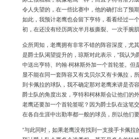
令人失望的，在一些比赛中，他的确打出了预
如此，我预计老鹰也会留下亨特，看看经过一个
初，在还没有经历两次半月板撕裂、一次手腕肌
众所周知，老鹰拥有非常不错的阵容深度，尤
是爵士队渴望提升的，琼斯对此表示，“我认为
中送出亨特、约翰·柯林斯外加一个首轮签。但
显不能在同一套阵容又有戈贝尔又有卡佩拉，
到卡佩拉的球队，我不确定那对老鹰来讲是否
爵士队的角度出发，亨特和柯林斯会让他们的
老鹰还要加一个首轮签呢？因为爵士队在这笔
在各自生涯中出勤率都一般的球员，所以他们
“与此同时，如果老鹰没有找到一支接手卡佩拉