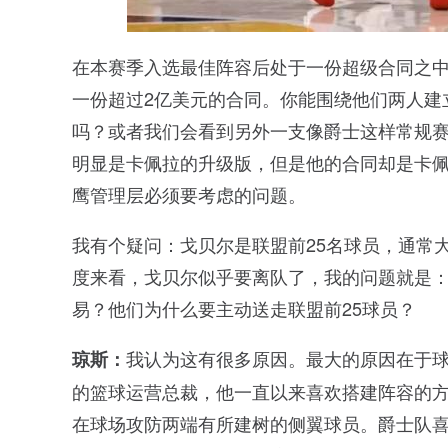
在本赛季入选最佳阵容后处于一份超级合同之中
一份超过2亿美元的合同。你能围绕他们两人建
吗？或者我们会看到另外一支像爵士这样常规赛
明显是卡佩拉的升级版，但是他的合同却是卡
鹰管理层必须要考虑的问题。
我有个疑问：戈贝尔是联盟前25名球员，通常
度来看，戈贝尔似乎要离队了，我的问题就是
易？他们为什么要主动送走联盟前25球员？
我认为这有很多原因。最大的原因在于球
琼斯：
的篮球运营总裁，他一直以来喜欢搭建阵容的
在球场攻防两端有所建树的侧翼球员。爵士队