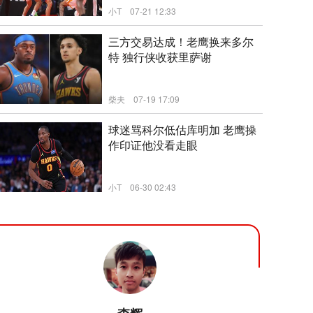
小T
07-21 12:33
新闻
三方交易达成！老鹰换来多尔
特 独行侠收获里萨谢
柴夫
07-19 17:09
新闻
球迷骂科尔低估库明加 老鹰操
作印证他没看走眼
小T
06-30 02:43
新闻