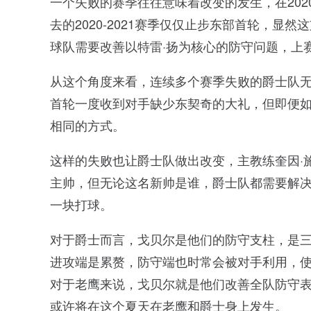
一个失败的赛季往往意味着改变的发生，在2020
去的2020-2021赛季仅仅止步东部首轮，显
球队需要改善以特雷·扬为核心的防守问题，上
从这个角度来看，连续多个赛季失败的爵士队
首轮一度收到对手缺少东契奇的大礼，但即便
相同的方式。
这样的失败也让爵士队做出改变，主教练奎因·
主帅，但无论这名新帅是谁，爵士队都需要解
一块打球。
对于爵士而言，戈贝尔是他们的防守支柱，是
进攻端是累赘，防守端也时常会被对手利用，
对于老鹰来说，戈贝尔就是他们改善全队防守
或许将在这个夏天在老鹰和爵士身上发生。