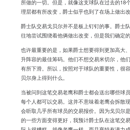
所做的一切。但是，就像这支球队在过去的18
理层都有所改变，爵士似乎也到了在场上做出
爵士队交易戈贝尔并不是板上钉钉的事。爵士队
往地尝试围绕着他俩做出改变，但是我们确定
也许最重要的是，如果爵士想要得到更加高大
升阵容的最佳筹码。他们不想交易米切尔，他
有所下滑。所以，按照对于球队的重要性，很
贝尔身上得到什么。
当被问到这笔交易老鹰和爵士都会送出哪些球员
每个人都可以交易。这并不意味着老鹰会拆散
会听取几乎所有球员的交易报价。因为戈贝尔
的一些方面变得更好，我预计爵士队在这笔交易
际上很糟糕，就像老鹰一样，而且亨特有潜力