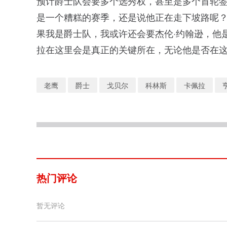
预计爵士队会要多个选秀权，甚至是多个首轮
是一个糟糕的赛季，还是说他正在走下坡路呢
果我是爵士队，我或许还会要杰伦·约翰逊，他
拉在这里会是真正的关键所在，无论他是否在这
老鹰
爵士
戈贝尔
科林斯
卡佩拉
热门评论
暂无评论