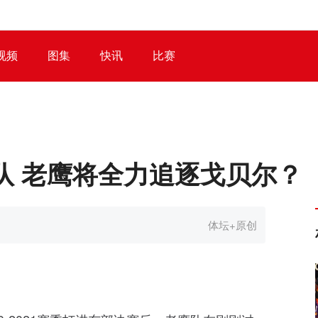
视频
图集
快讯
比赛
队 老鹰将全力追逐戈贝尔？
体坛+原创