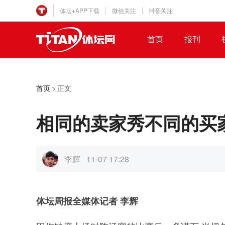
体坛+APP下载
微信关注
抖音关注
首页
报刊
首页
>
正文
相同的卖家秀不同的买
李辉
11-07 17:28
体坛周报全媒体记者 李辉