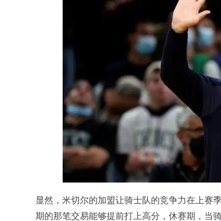
显然，米切尔的加盟让骑士队的竞争力在上赛
期的那笔交易能够提前打上高分，休赛期，当