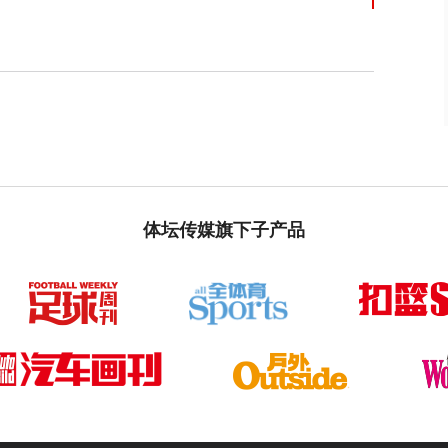
体坛传媒旗下子产品