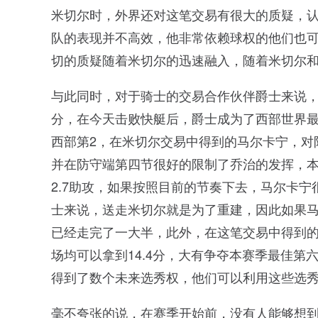
米切尔时，外界还对这笔交易有很大的质疑，
队的表现并不高效，他非常依赖球权的他们也
切的质疑随着米切尔的迅速融入，随着米切尔
与此同时，对于骑士的交易合作伙伴爵士来说
分，在今天击败快艇后，爵士成为了西部世界最
西部第2，在米切尔交易中得到的马尔卡宁，对
并在防守端第四节很好的限制了乔治的发挥，本赛
2.7助攻，如果按照目前的节奏下去，马尔卡
士来说，送走米切尔就是为了重建，因此如果
已经走完了一大半，此外，在这笔交易中得到
场均可以拿到14.4分，大有争夺本赛季最佳
得到了数个未来选秀权，他们可以利用这些选
毫不夸张的说，在赛季开始前，没有人能够想