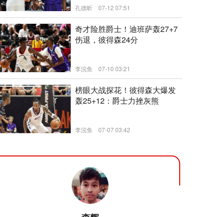
孔德昕
07-12 07:51
新闻
奇才险胜爵士！迪班萨轰27+7
伤退，彼得森24分
李浣鱼
07-10 03:21
新闻
榜眼大战探花！彼得森大爆发
轰25+12：爵士力挫灰熊
李浣鱼
07-07 03:42
新闻