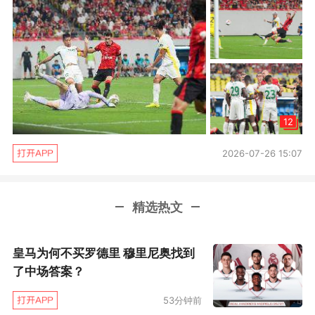
12
2026-07-26 15:07
精选热文
皇马为何不买罗德里 穆里尼奥找到
了中场答案？
53分钟前