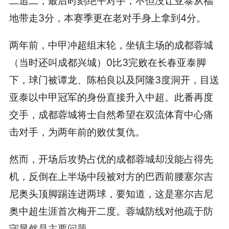
二追二，最后时刻绝平对手，不但没让亚泰从福
地带走3分，本赛季更在老对手身上拿到4分。
两年前，中甲冲超组末轮，坐镇主场的成都蓉城
（当时还叫成都兴城）0比3完败在长春亚泰脚
下，球门被谭龙、陈柏良以及阿隆3度洞开，目送
亚泰以中甲冠军的身份直接升入中超。此番再度
交手，成都蓉城将士自然希望在双流体育中心痛
击对手，为两年前的败仗复仇。
然而，开场后攻势占优的成都蓉城却没能占得先
机，反倒在上半场中段被对方的巴西前腰塞尔吉
尼奥头顶脚踢连进两球，要知道，这是塞尔吉尼
奥中超生涯首次梅开二度。蓉城防线对他疏于防
守显然是主要问题。