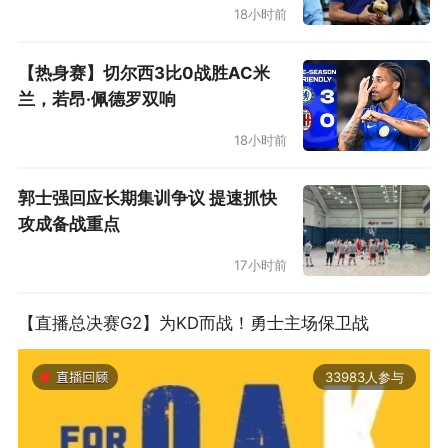
18小时前
【热身赛】切尔西3比0战胜AC米
兰，若昂·佩德罗双响
18小时前
郭士强回应长期集训争议 提速抓快
攻成备战重点
17小时前
【直播总决赛G2】为KD而战！勇士主场保卫战
33983人参与