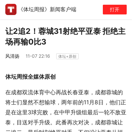
《体坛周报》新闻客户端
打开
让2追2！蓉城31射绝平亚泰 拒绝主
场再输0比3
风清扬
11-07 22:16
体坛+原创
体坛周报全媒体原创
在成都双流体育中心再战长春亚泰，成都蓉城的
将士们显然不想输球，两年前的11月8日，他们正
是在这里3球完败，在中甲升级组最后一轮不敌亚
泰，目送对手升级。此番再次对决，成都蓉城让