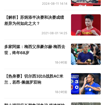
仍然处在自己生涯的巅峰期，可过去2年的伤病让
2024-08-11 14:14
戴维斯的状态有所下滑，与此同时，他似乎也不
再是湖人的非卖品，就在湖人和爵士的比赛前，
【解析】苏炳添半决赛和决赛成绩
差异为何如此之大？
媒体曝出湖人队可能会在本赛季交易戴维斯的流
言，这或许也影响了戴维斯本场比赛的情绪，但
2021-08-01 14:25
对于湖人来说，如果无法在短期内提升战绩，如
多家阿媒：梅西父亲豪尔赫·梅西去
果他们无法做一笔能够让戴维斯减负的交易，那
世，终年68岁
么交易戴维斯或许是一个不错的选择，毕竟戴维
18小时前
斯证明了他依然能打出很好的表现，在戴维斯尚
且健康的情况下将他交易，湖人可以彻底开启重
【热身赛】切尔西3比0战胜AC米
建。
兰，若昂·佩德罗双响
18小时前
亦或者，戴维斯自己难以忍受如今在球队又当爹
又当妈的局面，主动提出离开？不管怎样，湖人