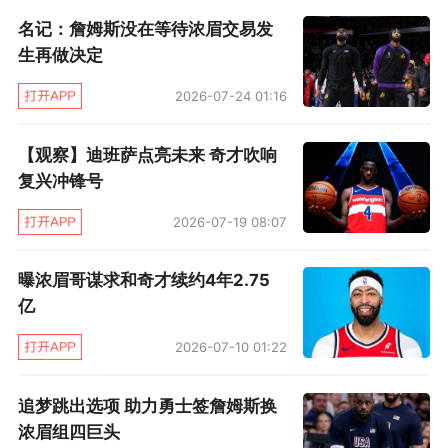
名记：詹姆斯没在等待浓眉交易发
场比赛中，戴维斯都是全队发挥最出色的球员，
生再做决定
在攻防两端，他倾尽全力。
2026-07-24 01:16
但或许这正是戴维斯在比赛期间和赛后如此沮丧
的原因，当他已经摆脱伤病并且在场上打出了精
【观察】迪班萨点亮未来 奇才吹响
复兴冲锋号
彩表现后，湖人却依旧难以获得一场胜利，本场
过后，湖人仅仅取得2胜8负的战绩，在西部仅仅
2026-07-19 08:07
好于休斯顿火箭。
曝浓眉哥谋求和奇才续约4年2.75
“我一点也不想2胜8负，我们有些球员无法出战，
亿
尽管我们必须着眼于大局，尽管现在只有10场比
2026-07-10 01:22
赛而已，但2胜8负仍然是一个难以接受的结果，
追梦跳出选项 助力勇士签詹姆斯换
我们失去了所有的防守强度，这是杀死我们的重
浓眉组四巨头
要原因。”戴维斯在赛后说道。