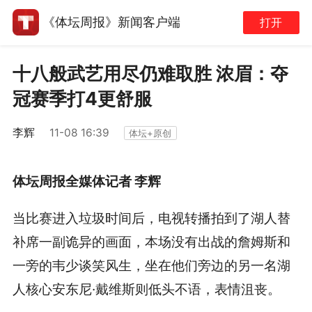
《体坛周报》新闻客户端
打开
十八般武艺用尽仍难取胜 浓眉：夺
冠赛季打4更舒服
李辉
11-08 16:39
体坛+原创
体坛周报全媒体记者 李辉
当比赛进入垃圾时间后，电视转播拍到了湖人替
补席一副诡异的画面，本场没有出战的詹姆斯和
一旁的韦少谈笑风生，坐在他们旁边的另一名湖
人核心安东尼·戴维斯则低头不语，表情沮丧。