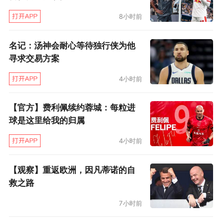
41'镜头捕捉到卢卡库在场边热身，打不开局面的
8小时前
比利时在下半场会需要他的火力？
名记：汤神会耐心等待独行侠为他
45'+1'齐耶赫右路带球推进，在卡斯塔涅和小阿
寻求交易方案
扎尔的围堵下赢得任意球。切尔西边锋亲自主
4小时前
罚，皮球内旋穿越人墙和门将飞入网窝。然而经
过VAR复核，墨西哥主裁拉莫斯认定处在越位位
【官方】费利佩续约蓉城：每粒进
置的中卫萨伊斯干扰了库尔图瓦的判断，进球无
球是这里给我的归属
效。
4小时前
半场结束，比利时以70%的控球率占据场面上
【观察】重返欧洲，因凡蒂诺的自
风，但缺少致命一击，6次射门仅1脚命中门框范
救之路
围。摩洛哥方面反击坚决，有3次射门均偏离目
7小时前
标。