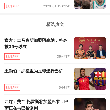
阿德巴约也在赛后谈到了近期出色的表现，他表
2026-04-15 03:41
示，“我进入了状态，教练围绕我打战术，让我落
位，我夏天练的就是这个，在我的位置打出高效
精选热文
表现。”
官方：吉马良斯加盟阿森纳，将身
2020年季后赛，阿德巴约以出色的表现带领热火
披39号球衣
队打进了总决赛，然而在那之后，过去2个赛季，
阿德巴约的进步幅度非常的有限，很多人甚至认
36分钟前
为他的职业生涯已经定型，即他就是一名防守端
王勤伯：罗德里为足球选择巴萨
能力出色、可以组织但进攻非常平庸的球员，事
实上，阿德巴约的场均得分此前还从未突破20
5小时前
分，但这个赛季，阿德巴约正在向外界证明，他
依然可以进步，凭借过去2场30+的表现，阿德巴
西媒：费兰·托雷斯将加盟巴黎，巴
约赛季到目前的场均得分达到了20.5分，生涯新
萨正在与巴黎谈判