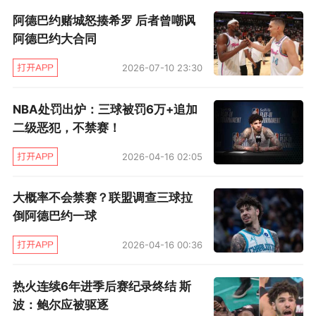
员，此前的职业生涯，他多次被人诟病在进攻端
阿德巴约赌城怒揍希罗 后者曾嘲讽
打得比较的软弱，缺乏侵略性，但过去的2场比
阿德巴约大合同
赛，阿德巴约无疑展现了自己的强硬，在球队缺
2026-07-10 23:30
少巴特勒的情况下，阿德巴约扛起了球队的进攻
大旗，值得一提的是，两战合砍70分，也是阿德
NBA处罚出炉：三球被罚6万+追加
巴约职业生涯连续2场比赛的最高得分。
二级恶犯，不禁赛！
2026-04-16 02:05
“阿德巴约的自信与日俱增，他花了很久的时间打
磨自己的技术，他在进攻端非常全能，不管是设
大概率不会禁赛？联盟调查三球拉
立掩护，空接，持球发动进攻、组织进攻、手递
倒阿德巴约一球
手传球，他今天都做得很好，我们试着围绕他在
2026-04-16 00:36
低位打战术，掌握了比赛的主动。”赛后，热火主
帅斯波尔斯特拉也是盛赞了阿德巴约的表现。
热火连续6年进季后赛纪录终结 斯
波：鲍尔应被驱逐