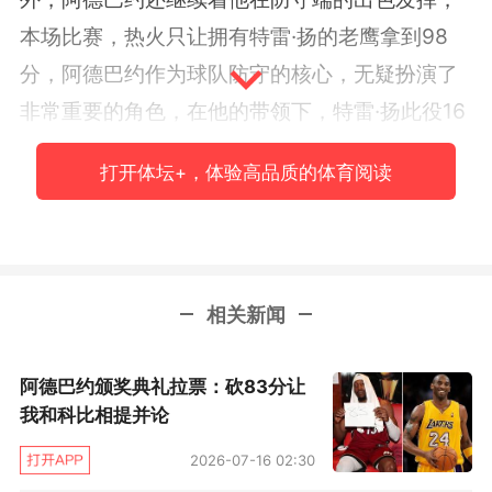
本场比赛，热火只让拥有特雷·扬的老鹰拿到98
分，阿德巴约作为球队防守的核心，无疑扮演了
非常重要的角色，在他的带领下，特雷·扬此役16
投4中，老鹰另一名核心后卫德章泰·穆雷则是16
打开体坛+，体验高品质的体育阅读
投5中，要知道，在老鹰上一场比赛中，特雷·扬
和穆雷这对后场组合合砍了恐怖的83分，但此役
他们被阿德巴约领衔的热火防线彻底限制。
相关新闻
更重要的是，对阵老鹰的32分并不是阿德巴约近
期唯一的闪光表现，上场与奇才的比赛，阿德巴
阿德巴约颁奖典礼拉票：砍83分让
约同样统治了比赛，全场比赛他轰下38分12篮
我和科比相提并论
板，全场比赛22投15中，效率惊人，众所周知，
2026-07-16 02:30
阿德巴约并不是一位在得分端有着突出能力的球