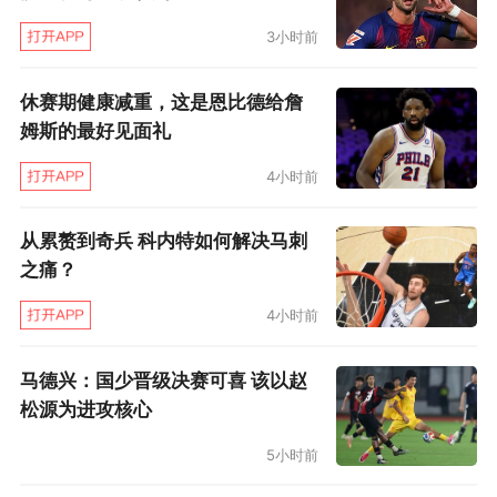
高，同时他依旧能够在防守端打出DPOY级别的
3小时前
表现，这无疑让他的比赛影响力进一步提升。
休赛期健康减重，这是恩比德给詹
在这个赛季开始前，热火队并不是一支特别被看
姆斯的最好见面礼
好的球队，原因在于外界认为他们的整体年龄偏
4小时前
大，球队缺乏能够在进攻端给巴特勒分担压力的
球员，在赛季的开始阶段，外界的预测可以说非
从累赘到奇兵 科内特如何解决马刺
之痛？
常的准确，但阿德巴约正在用这样的发挥击碎外
界的质疑，可以说，如果阿德巴约能够在进攻端
4小时前
有稳定的输出，能够每场拿到22-25分，那么热
马德兴：国少晋级决赛可喜 该以赵
火队进攻端的问题就会迎刃而解。
松源为进攻核心
除了阿德巴约外，热火队另一个被寄予厚望的年
5小时前
轻球员无疑是泰勒·希罗，受到伤病的影响，希罗