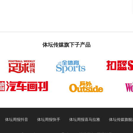
体坛传媒旗下子产品
体坛周报抖音
体坛周报快手
体坛周报喜马拉雅
体坛传媒旗舰