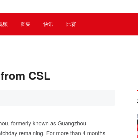
视频
图集
快讯
比赛
 from CSL
zhou, formerly known as Guangzhou
atchday remaining. For more than 4 months