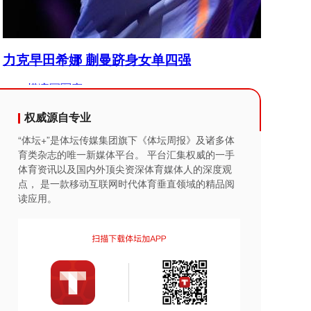
权威源自专业
“体坛+”是体坛传媒集团旗下《体坛周报》及诸多体
育类杂志的唯一新媒体平台。 平台汇集权威的一手
体育资讯以及国内外顶尖资深体育媒体人的深度观
点， 是一款移动互联网时代体育垂直领域的精品阅
读应用。