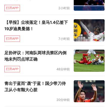
力。
2小时前
“我知道他很厉害，”科达如此评价德约：“如果A
【早报】尘埃落定！皇马1.4亿签下
计划不奏效，他还有BCD计划，他能使用所有不
19岁迪奥曼德！
同的技战术来对付你，他可能是阅读比赛能力最
7小时前
强的选手，但我想我有能力击败他，我一定要打
出自己的最佳状态。”
足协评议：河南队两球员禁区内倒
地未判罚点球正确
48分钟前
青出于蓝而“晟”于蓝！国少带刀侍
卫从小有颗大心脏
20分钟前