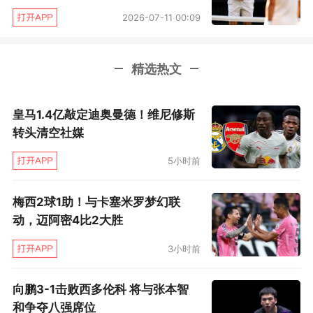
2026-07-11 00:09
这就像一场猫捉老鼠的游戏。”
“在这种快速球场上，球滑过场地的速度非常快，
精选热文
所以对阵他这样的选手就非常困难。”对于梅德维
德夫关键时刻的两个双误，德约说：“不过两盘的
皇马1.4亿敲定迪奥曼德！维尼修斯
破发点上他都发出了双误，我知道在那种时刻他
转头清空社媒
可能会更加冒险，所以我试着改变了一下站位，
5小时前
最后真的奏效了。”
梅西2球1助！与卡塞米罗梦幻联
决赛中，德约将会对阵美国00后小将科达，这将
动，迈阿密4比2大胜
是双方生涯首次交手，科达本次比赛状态出众，
3小时前
他先后战胜了穆雷、阿古特和辛纳等前TOP10名
将，半决赛又因为西冈良仁中途退赛而幸运晋
向鹏3-1击败西多伦科 将与张本智
级，对于决赛挑战德约，科达表示自己会竭尽全
和争夺八强席位