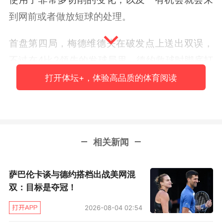
到网前或者做放短球的处理。
首盘第四局，梅德维德夫在破发点上送出双误，
不过在4比2领先的发球局里，德约救球时脚底打
滑似乎有受伤的迹象，挽救破发点保发后申请了
打开体坛+，体验高品质的体育阅读
离场治疗，好在回来后并无大碍，在经过几颗球
的调整后，他又恢复了原本的神采，随后两局双
方互保，德约以6比3先下一城。
相关新闻
第二盘关键的第七局，梅德维德夫再次在破发点
上送出了致命双误！随后一个发球局，德约则是
萨巴伦卡谈与德约搭档出战美网混
先后挽救了两个破发点保发，在这两个破发点上
双：目标是夺冠！
他都发出了直接得分，再次印证了自己确实拥有
2026-08-04 02:54
高超的发球能力，随后两局双方各自保发，德约