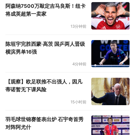
阿森纳7500万敲定吉马良斯！纽卡
将成英超第一卖家
13分钟前
陈垣宇完胜西蒙·高茨 国乒两人晋级
横滨男单16强
4分钟前
【观察】欧足联推不出强人，因凡
蒂诺暂无下课风险
15小时前
羽毛球世锦赛签表出炉 石宇奇首秀
对阵阿尤什