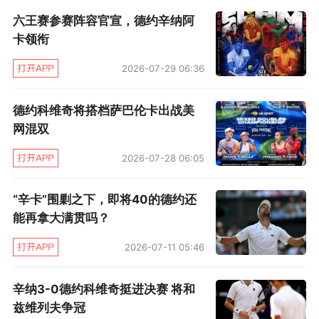
六王赛参赛阵容官宣，德约辛纳阿
在第一个赛点上便成功兑现。
卡领衔
赛后对于大家最关心的意外受伤问题，德约表示
2026-07-29 06:36
没有大碍，“谢天谢地不太严重，否则我不可能继
续，医疗暂停时我使用了一些消炎药，几局过后
德约科维奇将搭档萨巴伦卡出战美
网混双
就没问题了，”德约说：“我一直努力保持自己的
节奏，不让他取得破发，我想这是比赛的关键所
2026-07-28 06:05
在，最后我终于等到了机会。”
“辛卡”围剿之下，即将40的德约还
对于本场比赛对阵梅德维德夫的策略，德约说自
能再拿大满贯吗？
己采用了更多变化，“和丹尼尔比赛永远不会容
2026-07-11 05:46
易，你必须一直改变节奏，还要配合发球和接发
辛纳3-0德约科维奇挺进决赛 将和
的落点变化，努力让他打得不舒服，”德约
兹维列夫争冠
说：“另外他是世界上发球最好的选手之一，所以