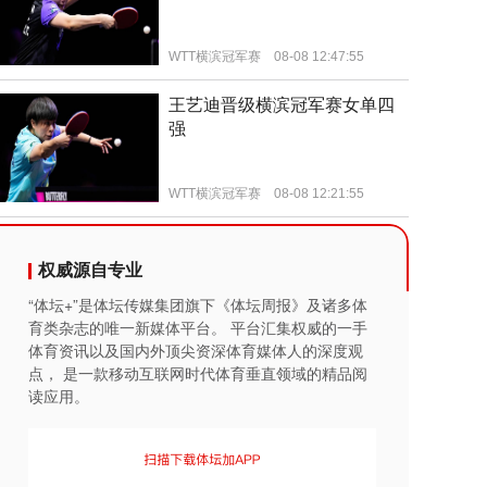
权威源自专业
“体坛+”是体坛传媒集团旗下《体坛周报》及诸多体
育类杂志的唯一新媒体平台。 平台汇集权威的一手
体育资讯以及国内外顶尖资深体育媒体人的深度观
点， 是一款移动互联网时代体育垂直领域的精品阅
读应用。