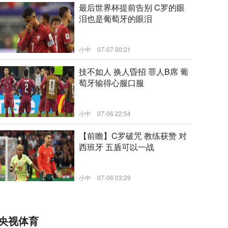
最后世界杯提前告别 C罗的眼
泪也是葡萄牙的眼泪
小中
07-07 00:21
新闻
技不如人 换人昏招 罪人B席 葡
萄牙输得心服口服
小中
07-06 22:54
新闻
【前瞻】C罗破咒 教练获赞 对
西班牙 五盾可以一战
小中
07-06 03:29
新闻