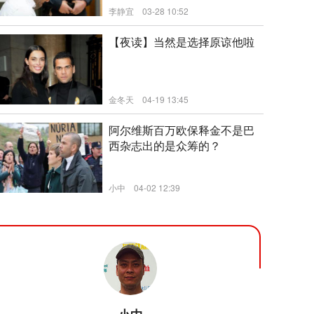
李静宜
03-28 10:52
新闻
【夜读】当然是选择原谅他啦
金冬天
04-19 13:45
阿尔维斯百万欧保释金不是巴
西杂志出的是众筹的？
小中
04-02 12:39
新闻
新闻