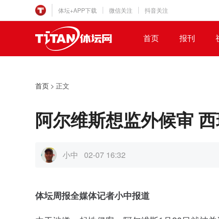
体坛+APP下载
微信关注
抖音关注
首页
报刊
首页
>
正文
阿尔维斯想监外候审 
小中
02-07 16:32
体坛周报全媒体记者小中报道