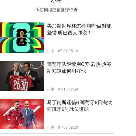
小中
体坛周报巴葡足球记者
美加墨世界杯怎样 哪些做对哪
些错 听巴西人咋说！
小中
07-21 05:16
新闻
葡萄牙队继续用C罗 若热·热苏
斯知道如何用好他
小中
07-15 07:59
新闻
马丁内斯迷信6 葡萄牙6日淘汰
西班牙6号球员进球
小中
07-08 08:33
新闻