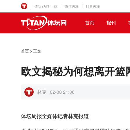
体坛+APP下载
微信关注
抖音关注
首页
报刊
首页
>
正文
欧文揭秘为何想离开篮
林克
02-08 21:36
体坛周报全媒体记者林克报道