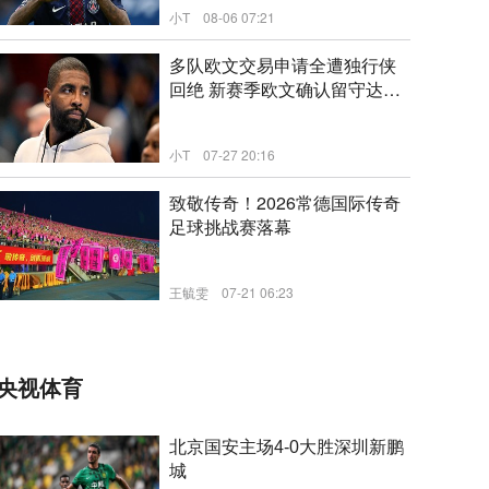
小T
08-06 07:21
新闻
多队欧文交易申请全遭独行侠
回绝 新赛季欧文确认留守达拉
斯
小T
07-27 20:16
新闻
致敬传奇！2026常德国际传奇
足球挑战赛落幕
王毓雯
07-21 06:23
新闻