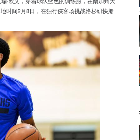
凯瑞·欧文，穿着球队蓝色的训练服，在南加州大
地时间2月8日，在独行侠客场挑战洛杉矶快船