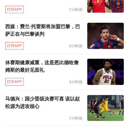
一位合适替身，也并不是那么容易，何况卢卡斯
7小时前
与球队已有过一年的磨合期。目前来看，浙江队
的想法还是全力留住卢卡斯，包括他的人，也还
西媒：费兰·托雷斯将加盟巴黎，巴
有他的心。
萨正在与巴黎谈判
5小时前
休赛期健康减重，这是恩比德给詹
姆斯的最好见面礼
5小时前
马德兴：国少晋级决赛可喜 该以赵
松源为进攻核心
7小时前