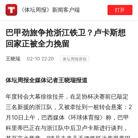
《体坛周报》新闻客户端
打开
巴甲劲旅争抢浙江铁卫？卢卡斯想
回家正被全力挽留
王晓瑞
02-10 22:20
体坛周报原创
体坛周报全媒体记者王晓瑞报道
年度转会大幕徐徐拉开，在足协杯决赛前已敲定
三名新援的浙江队，又被牵扯到一桩转会悬案：2
月10日上午，巴西媒体《环球体育报》称，巴甲
科里蒂巴正在与浙江队中后卫卢卡斯进行谈判，