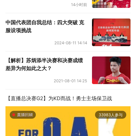
14小时前
中国代表团自我总结：四大突破 克
服设项挑战
2024-08-11 14:14
【解析】苏炳添半决赛和决赛成绩
差异为何如此之大？
2021-08-01 14:25
【直播总决赛G2】为KD而战！勇士主场保卫战
33983人参与