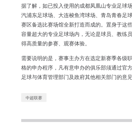
据了解，如已投入使用的成都凤凰山专业足球
汽浦东足球场、大连梭鱼湾球场、青岛青春足球
赛区备选比赛场馆全新打造而成的。置身于这
容量超大的专业足球场内，无论是球员、教练
得高质量的参赛、观赛体验。
需要说明的是，赛事主办方在选定新赛季各级
格的申办程序，凡有意申办的俱乐部须通过官
足球与体育管理部门及政府其他相关部门的意
中超联赛