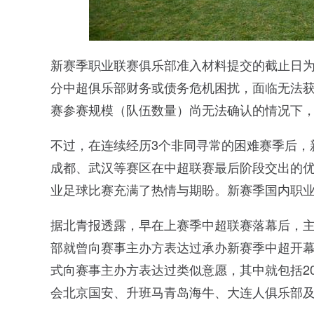
新赛季职业联赛俱乐部准入材料提交的截止日为3
分中超俱乐部财务或债务危机困扰，面临无法
赛参赛规模（队伍数量）尚无法确认的情况下
不过，在连续经历3个非同寻常的困难赛季后，
成都、武汉等赛区在中超联赛最后阶段交出的
业足球比赛充满了热情与期盼。新赛季国内职
据北青报透露，早在上赛季中超联赛落幕后，
部就曾向赛事主办方表达过承办新赛季中超开幕
式向赛事主办方表达过类似意愿，其中就包括2
会北京国安、升班马青岛海牛、大连人俱乐部