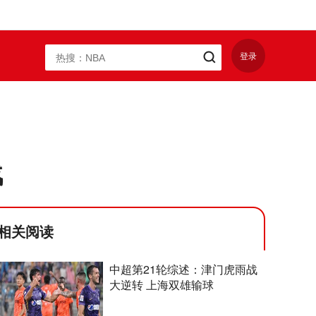
登录
战
相关阅读
中超第21轮综述：津门虎雨战
大逆转 上海双雄输球