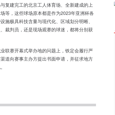
场与复建完工的北京工人体育场、全新建成的上
场等，这些球场原本都是作为2023年亚洲杯各
些设施极具科技含量与现代化、区域划分明晰、
员、裁判员，还是现场观赛的球迷，都将分别获
职业联赛开幕式举办地的问题上，铁定会履行严
方渠道向赛事主办方提出书面申请，并征求地方
见。