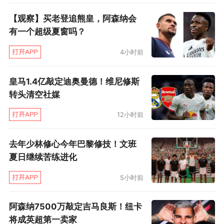
【观察】买老登追熊皇，阿森纳会
有一个超级夏窗吗？
4小时前
皇马1.4亿敲定迪奥曼德！维尼修斯
转头清空社媒
12小时前
去年少林修心今年巴黎修技！文班
夏日继续苦练进化
5小时前
阿森纳7500万敲定吉马良斯！纽卡
将成英超第一卖家