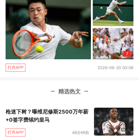
7
2026-06-30 00:06
精选热文
枪迷下树？曝维尼修斯2500万年薪
+0签字费续约皇马
48分钟前