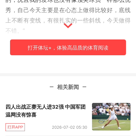
秀，自己今天主要是在心态上做得比较好，底线
上不断有变线，有很扎实的一些斜线，今天做得
不错。”
在决赛中，吴易昺将对阵另一位本土选手、发球
打开体坛+，体验高品质的体育阅读
巨炮伊斯内尔。吴易昺说：“明天要对阵的对手是
历史上最好的发球手之一，他身高比较高，我需
要在底线上多多发挥自己的优势，首先需要做好
相关新闻
接发球和自己的发球局，因为遇到发球很好的选
手时，你自己的发球局也会遇到更多的压力，一
四人出战正赛无人进32强 中国军团
旦这一盘被破发后就很难拿回来了，希望明天在
温网没有惊喜
接发球上有所突破。”
2026-07-02 05:30
除了成为首位打入ATP巡回赛决赛的中国大陆男