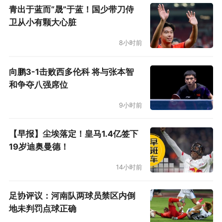
青出于蓝而“晟”于蓝！国少带刀侍
卫从小有颗大心脏
8小时前
向鹏3-1击败西多伦科 将与张本智
和争夺八强席位
9小时前
【早报】尘埃落定！皇马1.4亿签下
19岁迪奥曼德！
14小时前
足协评议：河南队两球员禁区内倒
地未判罚点球正确