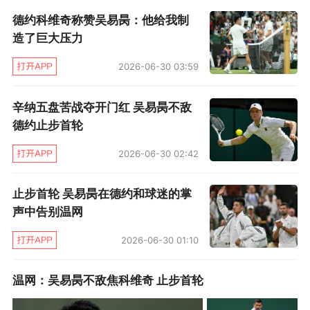
德约科维奇称赞吴易昺：他给我制
球员之外，吴易昺是首位击败世界前十的中国大
造了巨大压力
陆男球员，并将创造创造个人和中国大陆男选手
最高排名（即时排名暂列76）。对于自己和中国
2026-06-30 03:59
网球的突破，吴易昺说：“我们现在年轻一代的中
辛纳五盘苦战夺开门红 吴易昺不敌
国球员赢的每一场球，经历的每一件事情，都是
德约止步首轮
前一辈并没有做到过的，我现在的排名在最前
2026-06-30 02:42
面，我走的每一步都是我们中国网球新迈出的一
步，我也有这个责任，我希望自己能够一步一
止步首轮 吴易昺在德约和球迷的掌
步，脚踏实地为中国网球做出更多贡献。”
声中告别温网
2026-06-30 01:10
文/Max
温网：吴易昺不敌焦科维奇 止步首轮