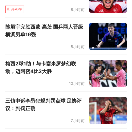
8小时前
陈垣宇完胜西蒙·高茨 国乒两人晋级
横滨男单16强
8小时前
梅西2球1助！与卡塞米罗梦幻联
动，迈阿密4比2大胜
10小时前
三镇申诉李昂犯规判罚点球 足协评
议：判罚正确
7小时前