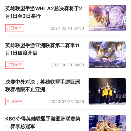
二赛季（WRL A2）计划于今年9月至12月进行。
英雄联盟手游WRL A2总决赛将于2
两个赛季预计覆盖共8个月，给到电竞粉丝丰富的
月1日至3日举行
观赛内容。官方转会期预计从今年8月持续至今年
2024-02-01 05:50
9月，而2024年1月至2月将进入短暂的官方休赛
英雄联盟手游亚洲联赛第二赛季11
期。
月1日破浪开启
作为次级联赛但同样精彩的另外两项赛事：WRL
2023-10-31 04:03
CN赛区的第三届英雄联盟手游二级职业积分巡回
赛（WRT3）将于今年4月至11月进行；WRL
决赛中外对决，英雄联盟手游亚洲
联赛着眼不止亚洲
APAC赛区的区域性赛事将于今年6月至11月进
行。
2023-07-25 10:56
WRL APAC赛区资格赛及WRL A1赛制
KBG夺得英雄联盟手游亚洲联赛第
一赛季总冠军