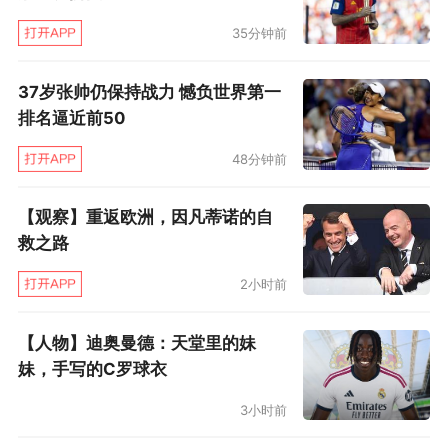
后1支晋级英雄联盟手游亚洲联赛第一赛季的队
伍。同时，韩国赛区还将直邀1支队伍直接晋级
35分钟前
WRL A1。
37岁张帅仍保持战力 憾负世界第一
排名逼近前50
最终，WRL APAC赛区将筛选出8个俱乐部，分别
来自越南赛区（2个名额）、 菲律宾赛区（2个名
48分钟前
额）、 东南亚赛区（2个名额）、韩国赛区（1个
【观察】重返欧洲，因凡蒂诺的自
名额）、最终入围赛（LCQ）（1个名额）。而于
救之路
2024年进行的WRL APAC升降级赛将由届时
2小时前
WRL APAC赛区排名末位的俱乐部参加，争夺未
来WRL APAC赛区参赛资格。
【人物】迪奥曼德：天堂里的妹
妹，手写的C罗球衣
而后续的WRL A1的比赛将分为常规赛、季后赛、
3小时前
总决赛三个阶段。