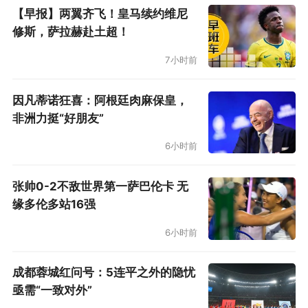
关于英雄联盟手游亚洲联赛的更多信息将于今年
【早报】两翼齐飞！皇马续约维尼
修斯，萨拉赫赴土超！
晚些时候进行分享，而WRL A1的决赛举办地眼下
也正在积极规划中，希望届时能为广大电竞粉丝
7小时前
带来惊喜。关注@英雄联盟手游赛事，了解更多
因凡蒂诺狂喜：阿根廷肉麻保皇，
最新内容。
非洲力挺“好朋友”
6小时前
张帅0-2不敌世界第一萨巴伦卡 无
缘多伦多站16强
6小时前
成都蓉城红问号：5连平之外的隐忧
亟需“一致对外”