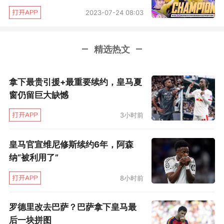
WRL APAC赛区资格赛（WRL APAC Open
2023-07-24 08:03
Qualifier）现已开启。经过公开报名及区域赛事
征集，在WRL APAC赛区资格赛第一阶段，来自
精选热文
越南赛区的8支队伍、菲律宾赛区的16支队伍、
以及东南亚赛区的16支队伍展开了激烈角逐。
拿下最贵引援+最重要续约，皇马夏
窗仍留巨大缺憾
经过第一阶段角逐后，越南赛区、菲律宾赛区、
东南亚赛区则各晋级2支参赛队伍，与对应赛区的
3小时前
2支种子队伍共同参加2月17日至2月19日举办的
皇马官宣维尼修斯续约6年，阿森
WRL APAC赛区资格赛第二阶段，从而每赛区各
纳“被利用了”
决出2支晋级WRL A1的队伍。
8小时前
而最终入围赛（LCQ）将开放给所有暂未晋级
罗德里改去巴萨？巴萨拿下皇马最
WRL A1 的WRL APAC赛区俱乐部报名，决出最
后一块拼图