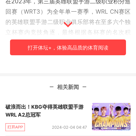
在2023年，第三届英雄联盟手游二级职业积分巡
回赛（WRT3）为全年单一赛季，WRL CN赛区
的英雄联盟手游二级职业俱乐部将在至多六个独
立杯赛内竞技角逐，最终根据各杯赛的名次积
分，决出2023年的冠亚季军。
打开体坛+，体验高品质的体育阅读
WRT3将为WRL CN赛区的生态培养新人选手、
教练、从业人员提供新鲜血液，在整个赛事期间
也将相应的推出一系列的选手政策，促进整个英
相关新闻
雄联盟手游电竞职业体系的发展。
2023年赛季时间线
破浪而出！KBG夺得英雄联盟手游
WRL A2总冠军
英雄联盟手游亚洲联赛第一赛季（WRL A1）计划
2024-02-04 04:47
于今年4月至7月进行；英雄联盟手游亚洲联赛第