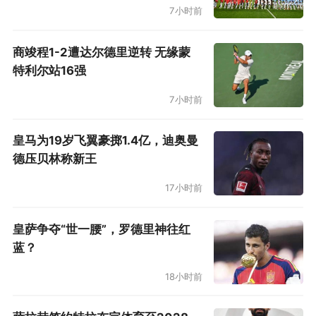
7小时前
商竣程1-2遭达尔德里逆转 无缘蒙
特利尔站16强
7小时前
皇马为19岁飞翼豪掷1.4亿，迪奥曼
德压贝林称新王
17小时前
皇萨争夺“世一腰”，罗德里神往红
蓝？
18小时前