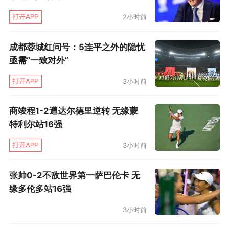
又一位时代巨星挥手作别，那些从21世纪初开始
2小时前
活跃的名字逐渐淡出人们的视线，但他们留在历
史上的印记并不会褪色分毫。
成都蓉城红问号：5连平之外的隐忧
亟需“一致对外”
另一片舞台再见吧，永远的“甜瓜”，卡梅洛·安东
3小时前
尼。
商竣程1-2遭达尔德里逆转 无缘蒙
特利尔站16强
3小时前
张帅0-2不敌世界第一萨巴伦卡 无
缘多伦多站16强
3小时前