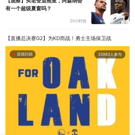
【观察】买老登追熊皇，阿森纳会
有一个超级夏窗吗？
20小时前
【直播总决赛G2】为KD而战！勇士主场保卫战
33983人参与
2019-06-14 01:03