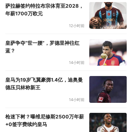
萨拉赫签约特拉布宗体育至2028，
年薪1700万欧元
12小时前
皇萨争夺“世一腰”，罗德里神往红
蓝？
14小时前
皇马为19岁飞翼豪掷1.4亿，迪奥曼
德压贝林称新王
14小时前
枪迷下树？曝维尼修斯2500万年薪
+0签字费续约皇马