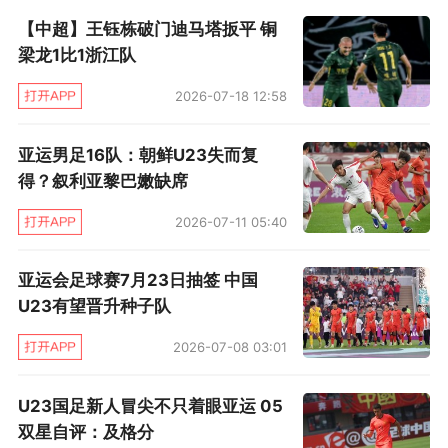
涯总得分达到28289分，排名历史第9，现役只
【中超】王钰栋破门迪马塔扳平 铜
有勒布朗·詹姆斯排在安东尼之前。另外安东尼还
梁龙1比1浙江队
是NBA75大球星的一员，这也意味着他在退役5
2026-07-18 12:58
年后第一时间进入名人堂并无悬念。
亚运男足16队：朝鲜U23失而复
除了NBA赛场，安东尼在国际舞台也有辉煌成
得？叙利亚黎巴嫩缺席
就。他曾四次代表美国男篮出战奥运会，三夺金
2026-07-11 05:40
牌，一度是美国男篮奥运队史得分王（目前被杜
兰特超越）。由于在FIBA赛场的出色发挥，“奥运
亚运会足球赛7月23日抽签 中国
瓜”的绰号也在球迷之间传开。这些成就和NCAA
U23有望晋升种子队
那一冠都让安东尼第一时间进入名人堂顺理成
2026-07-08 03:01
章。
U23国足新人冒尖不只着眼亚运 05
将荣誉摆在一旁，安东尼留给篮球历史的绝不止
双星自评：及格分