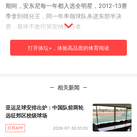
期间，安东尼每一年都入选全明星，2012-13赛
季拿到得分王，同一年率领球队杀进东部半决
赛，最终不敌印第安纳步行者。
2017年夏天离开尼克斯后，安东尼辗转雷霆、火
打开体坛+，体验高品质的体育阅读
箭、开拓者，一度在2018-19赛季大半年无球可
打。最终在2021-2022赛季结束为湖人效力的时
光后，安东尼告别职业赛场，并于今日正式宣布
退役。
相关新闻
回望这19年的职业生涯，安东尼并没有总冠军戒
亚运足球安排出炉：中国队前两轮
指，也从未入选过最佳阵容第一阵，但他依然荣
远征郊区校级球场
誉等身。10次全明星，6次最佳阵容，1次得分
2026-07-30 01:20
王，1次进入MVP票选前三，他的NBA常规赛生