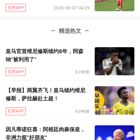
一个个冰冷的奖项。他曾在麦迪逊广场花园独得
2026-06-07 04:25
62分，曾在面对森林狼时单节射下33分追平当时
的单节得分纪录，曾在奥运赛场面对尼日利亚男
精选热文
篮登场14分钟就得到37分。他是家喻户晓的进攻
万花筒，三威胁干拔跳投已经成为艺术，投中三
皇马官宣维尼修斯续约6年，阿森
分之后手指顶头的庆祝动作是永远的经典。
纳“被利用了”
5小时前
在宣布退役的视频后半段，安东尼谈到了什么才
是自己的生涯成就和遗赠，他把答案落在了自己
【早报】两翼齐飞！皇马续约维尼
的儿子基扬·安东尼的身上。“我的成就，儿子，就
修斯，萨拉赫赴土超！
是你。是时候把火炬传递到你手上了，去追寻你
4小时前
的梦想吧，不要让任何事情阻挡你的脚步。”安东
尼说道。
因凡蒂诺狂喜：阿根廷肉麻保皇，
非洲力挺“好朋友”