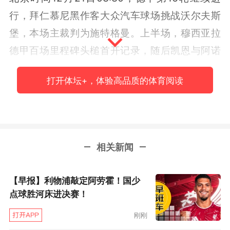
行，拜仁慕尼黑作客大众汽车球场挑战沃尔夫斯
堡，本场主裁判为施特格曼。上半场，穆西亚拉
德甲百场里程碑头槌首开记录，随后凯恩与阿诺
德对轰世界波，穆勒完成助攻双响。下半场，双
打开体坛+，体验高品质的体育阅读
方均无建树。最终，拜仁客场2比1击败沃尔夫斯
堡。
【意杯】国米1比2博洛尼亚
相关新闻
精彩进球：第117分钟，绝杀！恩多耶反击单刀轻巧搓射破门，博
洛尼亚2比1
【早报】利物浦敲定阿劳霍！国少
北京时间12月21日意杯1/8决赛，国际米兰主场对
点球胜河床进决赛！
阵博洛尼亚。上半场，两队均无建树。下半场，
刚刚
博洛尼亚后卫手球送点，劳塔罗主罚被扑出。两