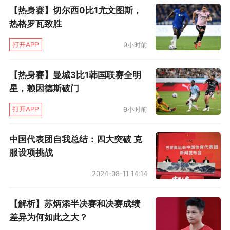
【热身赛】切尔西0比1尤文图斯，
热格罗瓦致胜
9小时前
【热身赛】曼城3比1韩国联赛全明
星，赖因德斯破门
9小时前
中国代表团自我总结：四大突破 克
服设项挑战
2024-08-11 14:14
【解析】苏炳添半决赛和决赛成绩
差异为何如此之大？