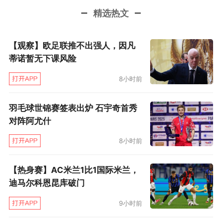
精选热文
【观察】欧足联推不出强人，因凡
蒂诺暂无下课风险
8小时前
羽毛球世锦赛签表出炉 石宇奇首秀
对阵阿尤什
8小时前
【热身赛】AC米兰1比1国际米兰，
迪马尔科恩昆库破门
9小时前