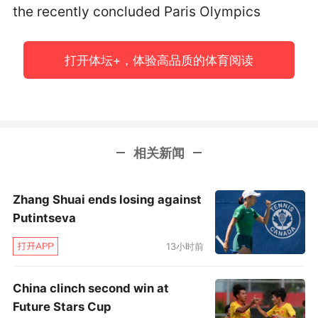
the recently concluded Paris Olympics
打开体坛+，体验高品质的体育阅读
相关新闻
Zhang Shuai ends losing against
Putintseva
13小时前
China clinch second win at
Future Stars Cup