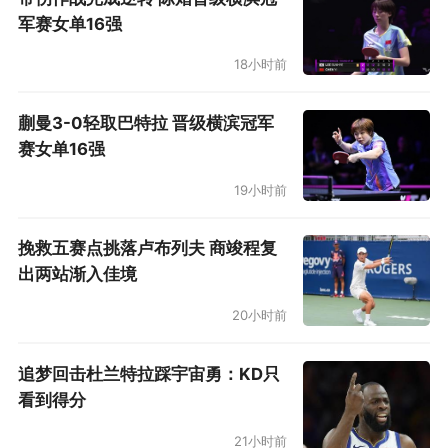
军赛女单16强
18小时前
蒯曼3-0轻取巴特拉 晋级横滨冠军
赛女单16强
19小时前
挽救五赛点挑落卢布列夫 商竣程复
出两站渐入佳境
20小时前
追梦回击杜兰特拉踩宇宙勇：KD只
看到得分
21小时前