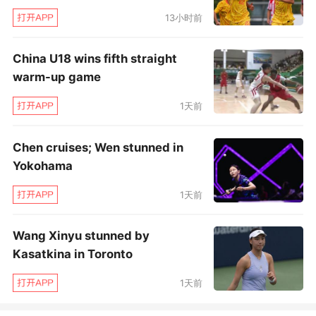
13小时前
China U18 wins fifth straight
warm-up game
1天前
Chen cruises; Wen stunned in
Yokohama
1天前
Wang Xinyu stunned by
Kasatkina in Toronto
1天前