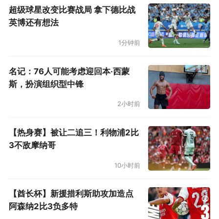
超级球星改变比赛战局 拿下德比战
英博还有想法
1分钟前
名记：76人可能考虑迎回本·西蒙
斯，扮演组织型中锋
2小时前
【热身赛】被让二追三！利物浦2比
3不敌摩纳哥
10小时前
【酋长杯】新援措利斯助攻加造点
阿森纳2比3负多特