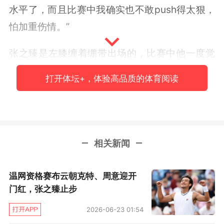
水平了，而且比赛中我确实也不敢push得太狠，
怕加重伤情。”
张之臻是左膝缠着绷带出场的，比赛中他一度觉
得碍事又扯掉了。第二盘之后跑动能力断崖下
打开体坛+，体验高品质的体育阅读
滑，发球也因为无法全力蹬地，而失去了一个武
器。另外，左肩在辛辛那提大师赛时就已经有问
题了，影响了反手位的发挥。考虑到这个夏天的
密集赛程以及三次回国的疯狂旅程，张之臻坦
相关新闻
承：“身体出现一些问题，我也并不会感到意
外。”
温网资格赛布云朝克特、周意迎开
门红，张之臻止步
单打出局，双打也退了，最大的“好处”可能就
2026-06-23 01:54
是，倒是可以在中国赛季到来前好好调整一段时