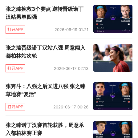
间，也可以和家人以及刚出生的女儿过几天安稳
张之臻挽救3个赛点 逆转晋级诺丁
日子。即便未能保住去年打入第3轮的积分，张之
汉站男单四强
臻的即时排名也还能继续排在前50位，不过，他
2026-06-19 01:21
也并不会因此而有多高兴。
张之臻晋级诺丁汉站八强 周意闯入
“毕竟我的目标还是朝着前30去争取，所以我很珍
都柏林站次轮
惜每一次参赛机会，争取都能多拿点分。”张之臻
2026-06-17 02:13
解释道：“如果是以年终前50作为目标，那么我上
赛季末冲一下就已经有机会的。”
张奔斗：八强之后又进八强 张之臻
草地赛“复活”
如今用后视镜来看，可能会有球迷觉得张之臻的
2026-06-17 00:26
辛辛那提之旅跑一趟“不值”，毕竟也就赢了一轮
挣了50分，当时倒还不如留在国内多休整一段时
张之臻诺丁汉赛首轮获胜，周意杀
间，然后带着更好的身体状态参加美网赛。不
入都柏林赛正赛