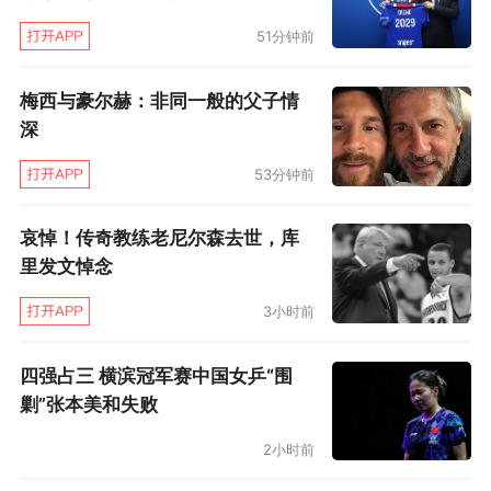
51分钟前
当然前提是，伤情能及时痊愈。“打完草地赛季后
其实就没有机会做很系统的训练了，感觉飞行的
梅西与豪尔赫：非同一般的父子情
时间比练球的时间还多。”张之臻最后说道：“现
深
在首先要把身体恢复，用规律的训练把状态提上
53分钟前
来，争取在中国赛季到来前把身体状况重新拉回
到能高水平对抗的程度。”
哀悼！传奇教练老尼尔森去世，库
里发文悼念
3小时前
四强占三 横滨冠军赛中国女乒“围
剿”张本美和失败
2小时前