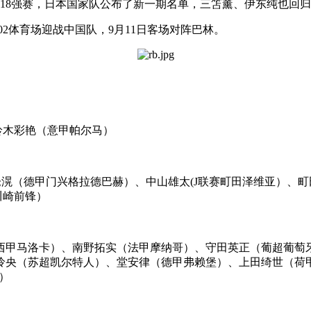
区第三阶段18强赛，日本国家队公布了新一期名单，三笘薰、
在埼玉2002体育场迎战中国队，9月11日客场对阵巴林。
维亚）、铃木彩艳（意甲帕尔马）
仓滉（德甲门兴格拉德巴赫）、中山雄太(J联赛町田泽维亚）、
川崎前锋）
西甲马洛卡）、南野拓实（法甲摩纳哥）、守田英正（葡超葡萄
怜央（苏超凯尔特人）、堂安律（德甲弗赖堡）、上田绮世（荷
大（J联赛柏太阳神）