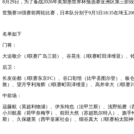
8月29日，为了备战2026年美加墨世界杯预选赛亚洲
世预赛18强赛前两轮比赛，日本队分别于9月5日18:35
名单如下
门将：
大迫敬介（J联赛广岛三箭）、谷晃生（J联赛町田泽
后卫：
长友佑都（J联赛东京FC）、谷口彰悟（比甲圣图尔登）、板
敦）、望月亨利海辉（J联赛町田泽维亚）、高井幸大（J联赛
中前场：
远藤航（英超利物浦）、伊东纯也（法甲兰斯）、浅野拓磨（
小川航基（荷甲奈梅亨）、前田大然（苏超凯尔特人）、旗手
斯）、久保建英（西甲皇家社会）、细谷真