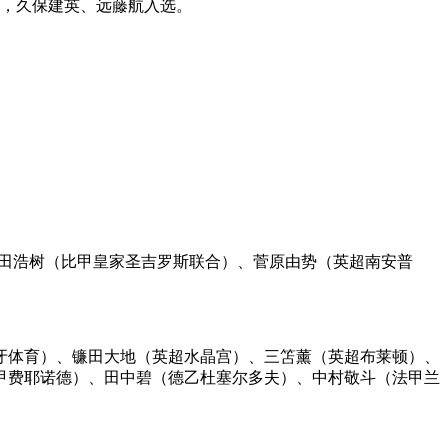
伊东纯也回归，久保建英、远藤航入选。
町田浩树（比甲皇家圣吉罗斯联合）、菅原由势（英超南安普
牙体育）、镰田大地（英超水晶宫）、三笘薰（英超布莱顿）、
甲费耶诺德）、田中碧（德乙杜塞尔多夫）、中村敬斗（法甲兰