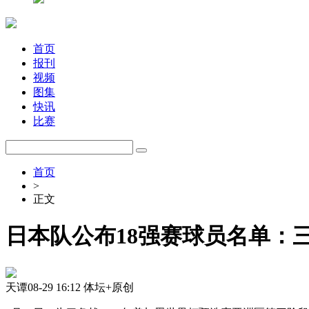
首页
报刊
视频
图集
快讯
比赛
首页
>
正文
日本队公布18强赛球员名单：
天谭
08-29 16:12
体坛+原创