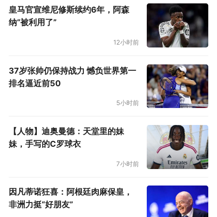
皇马官宣维尼修斯续约6年，阿森
动后，谈判变得顺理成章。托纳利的经纪人里索
纳“被利用了”
面对镜头时称，埃迪·豪与自己客户的对谈起了核
12小时前
心作用，英超舞台的吸引力和主帅对球员的器
重，两者都是缺一不可的因素。
37岁张帅仍保持战力 憾负世界第一
排名逼近前50
关怀与自省成救赎之道
5小时前
实际上，纽卡斯尔联在转会前，已经确保过托纳
利的性格，能够让他迅速适应泰恩河畔的天气，
【人物】迪奥曼德：天堂里的妹
妹，手写的C罗球衣
并且融入进球队氛围中。但意大利中场的赌博恶
习，确实是令所有人始料未及的。因此，事发后
7小时前
也不乏对托纳利的原东家——AC米兰的质疑声：
因凡蒂诺狂喜：阿根廷肉麻保皇，
后者是否因为知晓球员的问题，因而选择在高点
非洲力挺“好朋友”
将之售出？