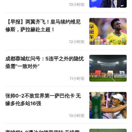
10小时前
好在，纽卡并未在木已成舟后过多纠结于这笔交
【早报】两翼齐飞！皇马续约维尼
易背后，卖方的潜在责任，亦或向托纳利问责。
修斯，萨拉赫赴土超！
禁赛后战平狼队的发布会上，埃迪·豪被问及托纳
12小时前
利的状况时诚挚地答道：“我看到的是人性，我看
到的是痛苦和忧虑。桑德罗很受打击。这也是为
成都蓉城红问号：5连平之外的隐忧
何我的想法总以球员至上，并确保我们照顾好
亟需“一致对外”
他”。至此，俱乐部正式开展了针对托纳利的“复
11小时前
苏工作”。
张帅0-2不敌世界第一萨巴伦卡 无
漫长的禁赛周期中，托纳利希冀保留住与绿茵场
缘多伦多站16强
的紧密联系并不容易。他有太多需要鸣谢的对
10小时前
象。譬如自己的中场拍档吉马良斯。托纳利能够
理解些许西班牙语，巴西人便主动请缨，担任前