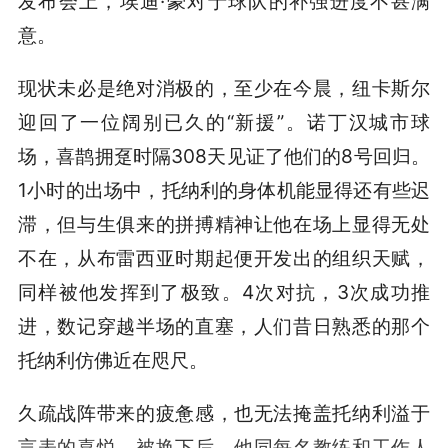
发布会上，埃迪·豪对于球队的补强进度不甚满
意。
现状未必是绝对消极的，至少在今晨，纽卡斯尔
迎回了一位阔别已久的“新援”。诺丁汉城市球
场，喜鹊拥趸时隔308天见证了他们的8号回归。
1小时的出场中，托纳利的身体机能显得还有些迟
滞，但与生俱来的拼搏精神让他在场上显得无处
不在，从布雷西亚时期起便开发出的组织天赋，
同样被他发挥到了极致。4次对抗，3次成功推
进，数记穿越半场的直塞，人们昔日熟悉的那个
托纳利仿佛近在咫尺。
久疏战阵带来的疲惫感，也无法掩盖托纳利溢于
言表的喜悦，被换下后，他同每名教练和工作人