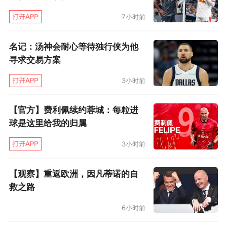
较好地填补前者留下的战术空缺。
7小时前
最终，身为招募主管助理的安迪·豪，在内部会议
名记：汤神会耐心等待独行侠为他
中向纽卡主帅——也是自己的叔叔强烈推崇了托
寻求交易方案
纳利，按安迪的话说，2022-23赛季欧冠中托纳
3小时前
利的表现让他“着迷到不可自拔。”这与埃迪·豪的
看法不谋而合，因此，在阿什沃斯主导与米兰的
【官方】费利佩续约蓉城：每粒进
球是这里给我的归属
接洽细节、埃迪·豪负责推销球队优势的奇妙搭配
下，纽卡斯尔展开了对托纳利长达6周的追求。
3小时前
纽卡主帅告知托纳利，他会充分开发后者在无球
【观察】重返欧洲，因凡蒂诺的自
救之路
状态下的对抗与覆盖优势，精进定位球技巧，在
确保欧战资格的前提下，逐渐将他打造为欧洲影
6小时前
响力最甚的中场之一。被埃迪·豪的坚持与真诚打