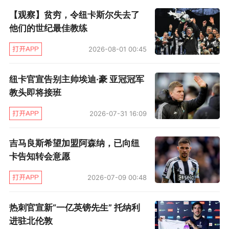
【观察】贫穷，令纽卡斯尔失去了
定。
他们的世纪最佳教练
转会敲定时，阿什沃斯在发布会上踌躇满志，“他
2026-08-01 00:45
是最契合球队的成员，拥有合适的性格，匹配球
队对同位置的要求”。球队内部，托纳利的加盟一
纽卡官宣告别主帅埃迪·豪 亚冠冠军
教头即将接班
度被视作标志性引援：既反映了俱乐部的引援效
率，即插即用的性价比，和彰显俱乐部文化的个
2026-07-31 16:09
体性格上都值得称道。
吉马良斯希望加盟阿森纳，已向纽
而国际比赛日回归后旋即遭遇禁赛，对于已经开
卡告知转会意愿
始为伤病潮发愁的纽卡而言，无疑是雪上加霜。
2026-07-09 00:48
泰恩河畔从炎夏坠入寒冬，只间隔了短短4个月，
热刺官宣新“一亿英镑先生” 托纳利
一名高层的私下发言更为刺骨，“托纳利的禁赛让
进驻北伦敦
我们的赛季彻底脱轨了。”因球队失势而产生的怒