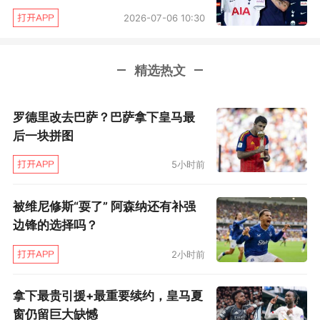
2026-07-06 10:30
火，一部分被转移到了托纳利的身上。
要理解这种期待落空后所带来的割裂感，便不得
精选热文
不回顾纽卡选择将他招入麾下的原因。2023年夏
窗即将到来时，埃迪·豪便提前授意球探团队，希
罗德里改去巴萨？巴萨拿下皇马最
望尽快敲定补强中场的候选名单。
后一块拼图
5小时前
尽管在喜鹊拥趸看来，球队理应寻觅一位纯粹的
后腰，用以解放布鲁诺·吉马良斯在8号位上的进
被维尼修斯“耍了” 阿森纳还有补强
攻潜力，但在埃迪·豪的体系中，巴西人实则是6
边锋的选择吗？
号位职能上的理想型。纽卡主帅更青睐的，是一
2小时前
位传跑出色，能在转换阶段和吉马良斯频繁换位
的人选，如此，既能做到和巴西中场琴瑟合璧，
拿下最贵引援+最重要续约，皇马夏
又能确保即便吉马良斯遭遇挖角，潜在新援也能
窗仍留巨大缺憾