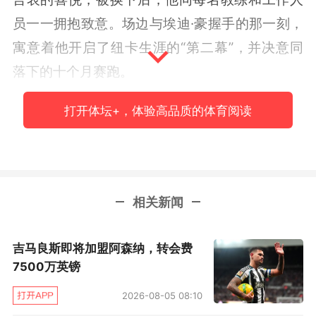
员一一拥抱致意。场边与埃迪·豪握手的那一刻，
寓意着他开启了纽卡生涯的“第二幕”，并决意同
落下的十个月赛跑。
恼怒源自巨大期望
打开体坛+，体验高品质的体育阅读
纽卡的时任总监阿什沃斯依稀记得，当托纳利的
赌博问题被公之于众时，他处于何等的震惊之
中。在管理岗深耕多年的阿什沃斯第一反应甚至
相关新闻
并非着手寻求解决方案，而是再三确认消息来源
是否无误。在他眼中，“这件事对于我和埃迪都属
吉马良斯即将加盟阿森纳，转会费
于百分之百的意外。”随着托纳利的经纪人里索确
7500万英镑
认自己的客户患有“赌博成瘾”，一纸囊括高额罚
2026-08-05 08:10
款和社区服务惩戒、长达十个月的禁令尘埃落