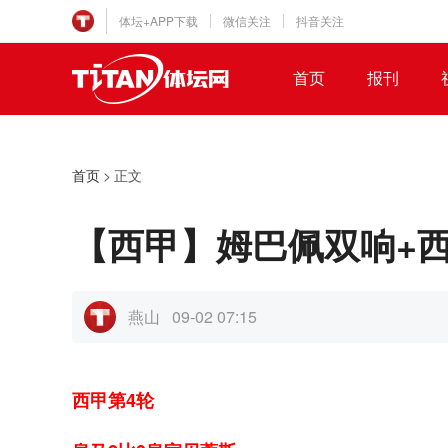
体坛+APP下载
微信关注
抖音关注
首页
报刊
首页
>
正文
【西甲】姆巴佩双响+西
燕山
09-02 07:15
西甲第4轮