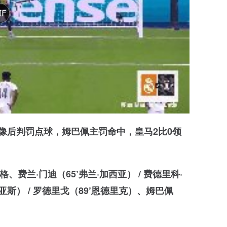
录像后判罚点球，姆巴佩主罚命中，皇马2比0领
费兰·门迪（65’弗兰·加西亚） / 费德里科·
斯） / 罗德里戈（89’恩德里克）、姆巴佩