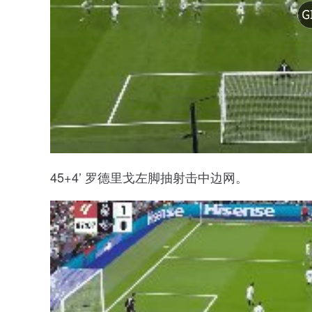
45+4’ 罗德里戈左脚抽射击中边网。