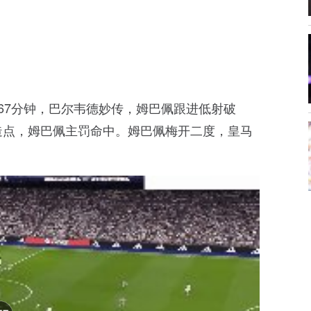
67分钟，巴尔韦德妙传，姆巴佩跟进低射破
造点，姆巴佩主罚命中。姆巴佩梅开二度，皇马