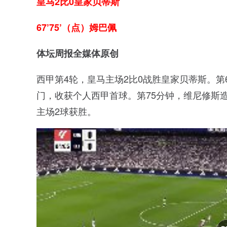
皇马2比0皇家贝蒂斯
67’75’（点）姆巴佩
体坛周报全媒体原创
西甲第4轮，皇马主场2比0战胜皇家贝蒂斯。第
门，收获个人西甲首球。第75分钟，维尼修斯
主场2球获胜。