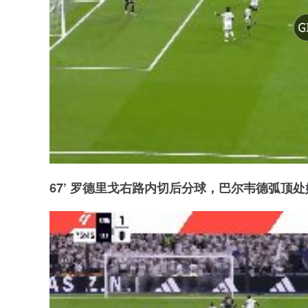
67’ 罗德里戈右路内切后分球，巴尔韦德弧顶