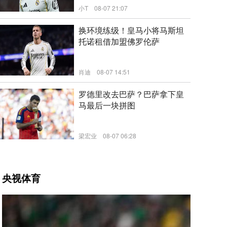
小T
08-07 21:07
新闻
换环境练级！皇马小将马斯坦
托诺租借加盟佛罗伦萨
肖迪
08-07 14:51
新闻
罗德里改去巴萨？巴萨拿下皇
马最后一块拼图
梁宏业
08-07 06:28
新闻