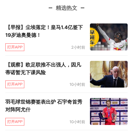
精选热文
【早报】尘埃落定！皇马1.4亿签下
19岁迪奥曼德！
2小时前
【观察】欧足联推不出强人，因凡
蒂诺暂无下课风险
10小时前
羽毛球世锦赛签表出炉 石宇奇首秀
对阵阿尤什
10小时前