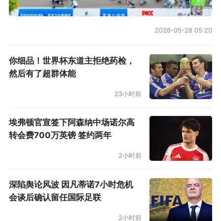
2026-05-28 05:20
你细品！世界杯东道主拒绝药检，
然后有了超群体能
23小时前
埃弗顿官宣签下阿森纳中场诺尔高
转会费700万英镑 签约两年
2小时前
深陷舆论风波 因凡蒂诺7小时危机
会谈后确认留任国际足联
2小时前