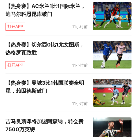
【热身赛】AC米兰1比1国际米兰，
迪马尔科恩昆库破门
11小时前
【热身赛】切尔西0比1尤文图斯，
热格罗瓦致胜
11小时前
【热身赛】曼城3比1韩国联赛全明
星，赖因德斯破门
11小时前
吉马良斯即将加盟阿森纳，转会费
7500万英镑