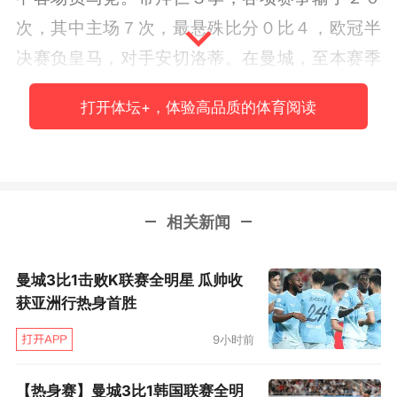
次，其中主场７次，最悬殊比分０比４，欧冠半
决赛负皇马，对手安切洛蒂。在曼城，至本赛季
前，瓜共输６６次，主场２１次，最悬殊比分，
打开体坛+，体验高品质的体育阅读
是疫情期间被莱斯特城打了个５比２，好歹有进
球。瓜带队期间，曼城无论主场怎么输，极少不
进球，本轮惨败前，仅有４次（其中德比两次，
水晶宫和狼队各一）。曼城主场被削了４个没有
相关新闻
还手，在瓜是第一次，还刷出热刺英超击败瓜迪
奥拉的纪录，达七次之多，共失２６球，也是最
曼城3比1击败K联赛全明星 瓜帅收
多。
获亚洲行热身首胜
9小时前
之前无论输英超哪个对手，行家觉得无非暂时现
象，谁过年不吃顿饺子？这一回感觉不一样。瓜
【热身赛】曼城3比1韩国联赛全明