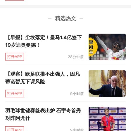
上周，英超内部投票，保留“第三方交易”的修正
版，目的之一是继续遏制新贵们砸钱，之二是
精选热文
为“老钱”们多年以来巧立名目借钱的经营手段提
供保护。曼城威胁：不废除就继续打官司。迄
【早报】尘埃落定！皇马1.4亿签下
19岁迪奥曼德！
今，英超已经在官司上掏了四五千万英镑律师
费，说到看谁钱多，曼城真不怕。那么，瓜的去
28分钟前
留，就不大会和曼城会不会被贬去低级联赛挂
【观察】欧足联推不出强人，因凡
钩。以瓜对曼城的贡献，对这项运动的贡献，他
蒂诺暂无下课风险
绝不愁下家（当然，也没有比阿布扎比更好的下
9小时前
家），挥一挥手，不带走一片羽毛，潇洒。瓜和
老板们谈续约，是上个月的事，也发生在国际比
羽毛球世锦赛签表出炉 石宇奇首秀
赛日期间。一谈完，曼城开始溃败。瓜的新合约
对阵阿尤什
不带离队的任何先决条款，符合他之前“陪曼城打
9小时前