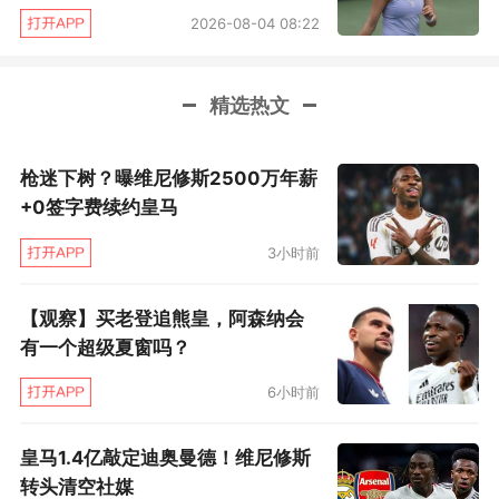
2026-08-04 08:22
精选热文
枪迷下树？曝维尼修斯2500万年薪
+0签字费续约皇马
3小时前
【观察】买老登追熊皇，阿森纳会
有一个超级夏窗吗？
6小时前
皇马1.4亿敲定迪奥曼德！维尼修斯
转头清空社媒