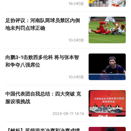
16小时前
足协评议：河南队两球员禁区内倒
地未判罚点球正确
10小时前
向鹏3-1击败西多伦科 将与张本智
和争夺八强席位
10小时前
中国代表团自我总结：四大突破 克
服设项挑战
2024-08-11 14:14
【解析】苏炳添半决赛和决赛成绩