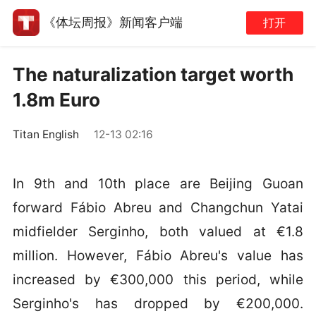
《体坛周报》新闻客户端
打开
The naturalization target worth
1.8m Euro
Titan English
12-13 02:16
In 9th and 10th place are Beijing Guoan
forward Fábio Abreu and Changchun Yatai
midfielder Serginho, both valued at €1.8
million. However, Fábio Abreu's value has
increased by €300,000 this period, while
Serginho's has dropped by €200,000.