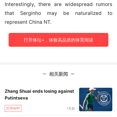
Interestingly, there are widespread rumors
that Serginho may be naturalized to
represent China NT.
打开体坛+，体验高品质的体育阅读
相关新闻
Zhang Shuai ends losing against
Putintseva
1天前