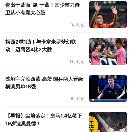
青出于蓝而“晟”于蓝！国少带刀侍
卫从小有颗大心脏
9小时前
梅西2球1助！与卡塞米罗梦幻联
动，迈阿密4比2大胜
11小时前
陈垣宇完胜西蒙·高茨 国乒两人晋级
横滨男单16强
9小时前
【早报】尘埃落定！皇马1.4亿签下
19岁迪奥曼德！