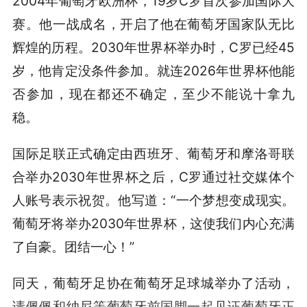
2004年葡萄牙欧洲杯，19岁C罗首次参加国际大
赛。他一战成名，开启了他在葡萄牙国家队无比
辉煌的历程。2030年世界杯举办时，C罗已经45
岁，他肯定没条件参加。就连2026年世界杯他能
否参加，现在都还不确定，至少不能说十拿九
稳。
国际足联正式确定由西班牙、葡萄牙和摩洛哥联
合举办2030年世界杯之后，C罗通过社交媒体个
人账号表示祝贺。他写道：“一个梦想变成现实。
葡萄牙将举办2030年世界杯，这使我们内心充满
了自豪。团结一心！”
同天，葡萄牙足协在葡萄牙足球城举办了活动，
请佩佩和纳尼等葡萄牙前国脚一起见证葡萄牙正