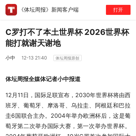
《体坛周报》新闻客户端
打开
C罗打不了本土世界杯 2026世界杯
能打就谢天谢地
小中
12-13 21:40
体坛周报原创
体坛周报全媒体记者小中报道
12月11日，国际足联宣布，2030年世界杯将由西
班牙、葡萄牙、摩洛哥、乌拉圭、阿根廷和巴拉
圭6国联合主办。2004年举办欧洲杯后，这是葡
萄牙第二次举办国际大赛，第一次举办世界杯。