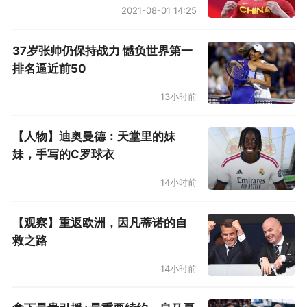
耗太快，既无法插上接应，回防也不大到位。斯
2021-08-01 14:25
人老矣，中场中路缺了一个打手，皇马无奈紧缩
队形，希望维尼修斯或姆巴佩的速度能减轻后防
37岁张帅仍保持战力 憾负世界第一
排名逼近前50
持续承压。皇马全场，只有一次真正打出这个部
署。贝林厄姆边路断下廷贝尔，直传姆巴佩冲
13小时前
刺。姆巴佩也成功突到禁区，但起脚时已经角度
【人物】迪奥曼德：天堂里的妹
很窄，聊胜于无。舍此，皇马的攻势有如隔靴搔
妹，手写的C罗球衣
痒，一直跟着阿森纳的节奏。与20年前阿森纳客
14小时前
场爆冷击败皇马相比，客队本场输得心服口服。
打了近一小时，阿森纳依然未能打开局面。不是
【观察】重返欧洲，因凡蒂诺的自
救之路
赶上赖斯运气极好，阿森纳可能又一次为阵地战
浪费机会所累。赖斯的进球不能掩盖阿森纳运动
14小时前
战临门一脚质量不高。之前英超客场对埃弗顿，