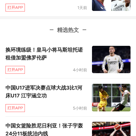
托马斯。他在第7分钟的头槌，预期进球有0.38，
1天前
可惜皮球砸在队友身上。这种对比，进一步说明
足球是一项多么奇妙的运动，一项让美国人无法
精选热文
理解，屡屡想修改的运动。3个进球，两个来自定
位球，最可能得分的机会来自角球，又说明一
换环境练级！皇马小将马斯坦托诺
点：阿森纳的运动战遇到了很大麻烦，否则不至
租借加盟佛罗伦萨
于在英超落后榜首11分之巨。
4小时前
尽管大胜是抗命的收获，但你依然要赞阿特塔用
中国U17进军决赛点球大战3比1河
兵到位。赛前算账：皇马折了5人，半条后防线没
床U17 江宇涵立功
了，此外楚阿梅尼停赛，塞瓦略斯伤缺，意味着
5小时前
莫德里奇必须首发，皇马的中后场失去了控场的
能力。前几天，皇马西甲主场负于瓦伦西亚，中
中国女篮险胜尼日利亚！张子宇轰
场扛不住对手尾声反扑，说明皇马油不多了。最
24分11板统治内线