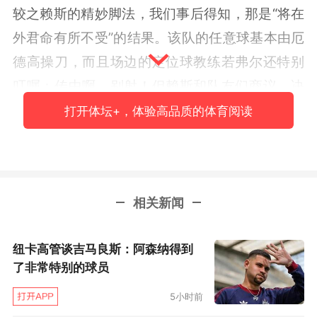
较之赖斯的精妙脚法，我们事后得知，那是“将在
外君命有所不受”的结果。该队的任意球基本由厄
德高操刀，而且场边的定位球教练若弗尔还特别
叮嘱：传中啊，别射！但赖斯和队友们商议，决
心试试运气。萨卡还给赖斯打气：“你有感觉不妨
打开体坛+，体验高品质的体育阅读
一试！”一击致命。皇马的人墙也不理想，库尔图
瓦只安排了4名队员搭墙，赖斯起脚瞬间，巴尔韦
德还跳起转身，让了半个身位。皮球恰好绕过这
相关新闻
个缺口，沿着卡洛斯的弧线，擦柱飞进大门。12
分钟之后，命运又给了赖斯一次机会。皇马则依
纽卡高管谈吉马良斯：阿森纳得到
然没有吸取教训。这次的发射位置又朝左挪了10
了非常特别的球员
码，赖斯还是决定试试运气。打远角，库尔图瓦
5小时前
再次被涮。皮球钻了死角挂网。什么是无中生