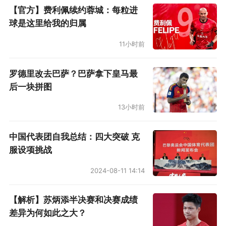
【官方】费利佩续约蓉城：每粒进
阿森纳多少做到了掌握主动，控球略高于一半，
球是这里给我的归属
射门多且优于皇马，这说明阿特塔的主导思想没
错。如果还慑于皇马在欧冠的威名，机会来了却
11小时前
畏葸不前，阿森纳不可能有这么酣畅的大胜。皇
罗德里改去巴萨？巴萨拿下皇马最
马有且只有快反一条路。安切洛蒂排了个442，
后一块拼图
贝林厄姆理论上左倾，实际却是菱形中场突前的
13小时前
那个。他和罗德里戈都是一个路数：有球就拉
边，无球则内收。
中国代表团自我总结：四大突破 克
服设项挑战
第67分钟阿拉巴在门线上救出梅里诺射门，已经
2024-08-11 14:14
昭示皇马的防守漏洞太多（两分钟后贝林厄姆又
在门线上挡了赖斯一次），越往后，越可能王八
【解析】苏炳添半决赛和决赛成绩
退房——憋不住了。实战中，莫德里奇的体能消
差异为何如此之大？