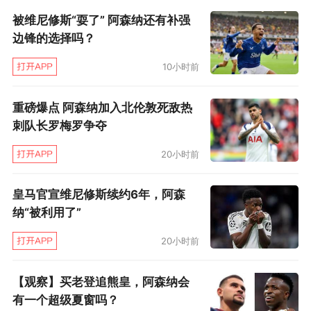
有？这就是。
被维尼修斯“耍了” 阿森纳还有补强
边锋的选择吗？
欧冠改制以来，赖斯是淘汰赛一场罚进两个任意
球的第一人。这两次东风快递，预期进球值都很
10小时前
低，第二次起脚稍高，也只有0.06，意味着大部
重磅爆点 阿森纳加入北伦敦死敌热
分时候这种机会能把握一次都算烧高香，遑论两
刺队长罗梅罗争夺
回，也难怪教练不建议赖斯射门。但咱们之前不
20小时前
是见过孔帕尼在相似场合，大家都默默念叨：队
长别开枪！他不还是一记惊天远射，轰开了莱斯
皇马官宣维尼修斯续约6年，阿森
特城的大门，助曼城拿下英超？
纳“被利用了”
20小时前
阿森纳本场12次起脚，整体预期进球值高达
1.64，皇马0.5，折射出阿森纳全面占优的实况。
【观察】买老登追熊皇，阿森纳会
你猜猜，阿森纳这12次射门，谁最有机会得分？
有一个超级夏窗吗？