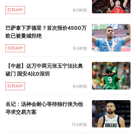
近一个半月该队做不到零封，更是鼓励阿特塔冒
6小时前
险抢开局，毕其功于一役。
巴萨拿下罗德里？首次报价4500万
尽管阿森纳减员和皇马差不多，也是1人停赛还有
欧已被曼城拒绝
5人养伤，但阿特塔手头的资源，仍可以主动出
6小时前
击，压制皇马。比赛也正是循这个模式展开。阿
森纳不仅有3球进账，他还有一次头槌攻门比得分
【中超】达万中两元张玉宁法比奥
破门 国安4比0深圳
还有威胁，而托马斯、马丁内利和梅里诺各有不
下一次射门，阿特塔应付主力中锋缺席还是有办
6小时前
法的：赖斯切入对方腹地接应射门，托马斯在外
名记：汤神会耐心等待独行侠为他
围争取二点球远射，梅里诺则大部分时候作为锋
寻求交易方案
线支点，持球待援。前提是：阿森纳必须掌握更
11小时前
多球权，皇马的快反极具威胁。