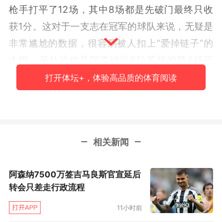
枪手打平了12场，其中8场都是先破门最终只收
获1分。这对于一支志在冠军的球队来说，无疑是
非常尴尬的数据，很容易被人扣上“爱掉链子”的
大帽。另外这也是阿森纳近6轮英超的第4场平
局。
打开体坛+，体验高品质的体育阅读
而单就本场比赛的情况来说，枪手不只是旧病复
发，还颇有些被老天爷捉弄的感觉。原本阿尔特
塔把萨卡、厄德高、梅里诺、廷伯、斯凯利等主
相关新闻
力统统放在替补席，拿捏不了对手也是正常的，
但偏偏是场上替补居多的时候取得了领先，等主
阿森纳7500万签吉马良斯官宣延后
力们纷纷上场，要为远赴马德里提前热热身，比
转会只差走行政流程
分却被扳平了。然后为了不让首发的主力（赖
11小时前
斯）消耗过大，阿森纳又提前用完了最后的换人