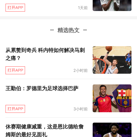
不能冒任何风险。具体情况我不太清楚，我还没
1天前
有和队医仔细交谈。”
从托马斯赛后接受采访，畅谈“我们要去马德里赢
精选热文
球”来看，加纳人的自我感觉倒不是很糟糕，但如
从累赘到奇兵 科内特如何解决马刺
果他有什么意外，对于枪手而言肯定是不小的打
之痛？
击。作为今年6月就要年满32岁的老将，托马斯
一度被认为与枪手缘分将尽，甚至在上赛季引进
2小时前
赖斯之前，就有过不少“托马斯可能离开”的传
王勤伯：罗德里为足球选择巴萨
闻。然而在其合同的最后一年，这位加纳后腰却
再度成为阿森纳不可或缺的力量。战皇马，他是
3小时前
厄德高和赖斯的坚实后盾，对布伦特福德，他又
在本·怀特身体状况不佳，廷伯需要休息的情况
休赛期健康减重，这是恩比德给詹
下，再次扛起首发右后卫的责任。
姆斯的最好见面礼