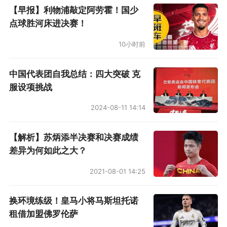
【早报】利物浦敲定阿劳霍！国少
有人觉得应该放手，认为球队不能老和过去绑在
点球胜河床进决赛！
一起，相对于待遇要求不低的老臣，阿森纳更应
该去寻找新鲜血液。
10小时前
托马斯究竟走不走，还要过段时间再见分晓，而
中国代表团自我总结：四大突破 克
服设项挑战
以过去一周的表现来看，他对于目前的阿森纳而
言不能没有——去淘汰皇马，甚至欧冠更后面的
2024-08-11 14:14
对手，球队都需要托马斯的全面才华。本轮对布
【解析】苏炳添半决赛和决赛成绩
伦特福德，枪手也是在托马斯下场之后才丢球
差异为何如此之大？
的。当然问题并没有出在他这一侧，而是定位球
2021-08-01 14:25
防守对左侧的二次进攻拦截不够，让小蜜蜂来了
一次非常舒服的下底传中、后点回敲加中路转身
换环境练级！皇马小将马斯坦托诺
凌空抽射的配合。
租借加盟佛罗伦萨