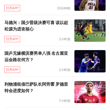
20分钟前
通常情况下，很多阿森纳球迷是不喜欢看到托马
斯踢边后卫的，因为这属于阿尔特塔执拗的战术
马德兴：国少晋级决赛可喜 该以赵
改造之一，过去也有过多次糟糕的表现。但本轮
松源为进攻核心
这种操作降低了廷伯的负担（荷兰后卫在对皇马
2小时前
的首回合也曾有受伤迹象），托马斯还在快速反
击中为球队完成破门，不能不让人再次想起他的
国乒无缘横滨赛男单八强 名古屋亚
运会路在何方？
去留问题。
2小时前
几天之前，转会专家罗马诺曾暗示“托马斯未必一
定离队”，阿尔特塔可能会和新体育总监贝尔塔重
利物浦租借巴萨队长阿劳霍 罗德里
新讨论托马斯的合同。就此阿森纳球迷反应各不
转会进度如何？
相同。很多人支持托马斯留下，因为加纳人的实
7小时前
力摆在那里，唯一问题是需要减少受伤。不过也