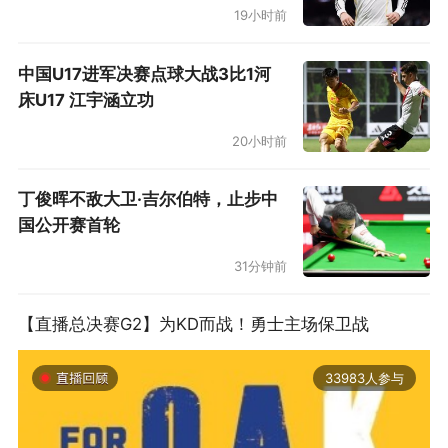
19小时前
此球要深究起来，阿森纳其实是在前一回合的进
攻中就埋下了伏笔。后腰若日尼奥彻底输掉身体
中国U17进军决赛点球大战3比1河
对抗，没能拿下对方的解围高球，反倒被布伦特
床U17 江宇涵立功
福德顺势发起快速反击，所造成的角球就是丢球
20小时前
的开始。那次攻防转换之中，赖斯已有点跑不动
的感觉，丢球后阿尔特塔也迅速将其换下。这说
丁俊晖不敌大卫·吉尔伯特，止步中
明什么？说明阿森纳人手并不富裕，剩余电量也
国公开赛首轮
确实不多，必须把重点放在“还有希望”的项目
31分钟前
上。
【直播总决赛G2】为KD而战！勇士主场保卫战
33983人参与