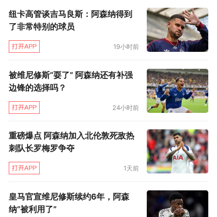
纽卡高管谈吉马良斯：阿森纳得到
名额，导致若日尼奥受伤后无人可换，最后时刻
了非常特别的球员
只能10人应战。
19小时前
这样的平局，不能不让人觉得有点不是滋味，特
别是替补登场的萨卡还浪费了一次面对空门的机
被维尼修斯“耍了” 阿森纳还有补强
边锋的选择吗？
会。1比1后，他从对方门将脚下断球成功却没有
立刻射门，随即被后卫补防破坏。从英格兰人极
24小时前
度失望的表情来看，他的内心显然是有些受伤
重磅爆点 阿森纳加入北伦敦死敌热
的，要是能带着连胜的感觉去马德里，怎么说也
刺队长罗梅罗争夺
比现在这样要强一些。当然说到受伤，肋骨受到
1天前
撞击的若日尼奥是真伤了，另外第69分钟被替换
的进球功臣托马斯·帕蒂据称也有点不舒服。就此
皇马官宣维尼修斯续约6年，阿森
阿尔特塔透露：“托马斯感觉有些不适，所以我们
纳“被利用了”