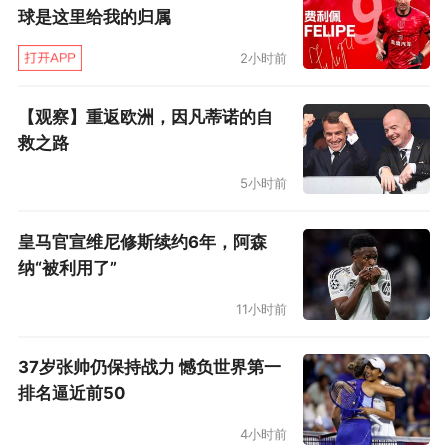
凳。
球是这里给我的归属
恩里克铁腕式的管理，让登贝莱在此后的场内外
2小时前
再也没有出现过负面消息。自去年12月以来，法
【观察】重返欧洲，因凡蒂诺的自
国人的状态井喷式爆发，进球助攻源源不断，大
救之路
巴黎也同样势不可挡，联赛一路领跑并提前夺
5小时前
冠，欧冠赛场逆袭出线，附加赛狂胜布雷斯特，
一路连斩利物浦和维拉。如今再战枪手，登贝莱
皇马官宣维尼修斯续约6年，阿森
也用进球帮助大巴黎占得先机。
纳“被利用了”
11小时前
进入2025年以来，登贝莱作为核心帮助大巴黎一
路高歌猛进，他的表现也堪称是世界最佳之一，
37岁张帅仍保持战力 憾负世界第一
克瓦拉茨赫利亚的加盟和杜埃的崛起，让大巴黎
排名逼近前50
的锋线三叉戟正式成型，而登贝莱则是这支巴黎
4小时前