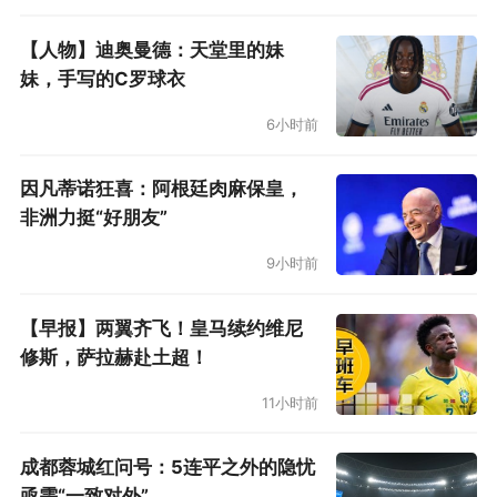
前场的第一核心。那个20岁时被巴萨斥资超过1
亿欧元引入的天才，在27岁的黄金年龄终于称得
【人物】迪奥曼德：天堂里的妹
上是兑现了天赋。
妹，手写的C罗球衣
6小时前
巴萨时期的登贝莱屡遭伤病困扰，还多次被曝出
熬夜打游戏导致训练迟到等负面新闻，巴黎第一
因凡蒂诺狂喜：阿根廷肉麻保皇，
季的他同样因为浪费机会较多，表现不够稳定而
非洲力挺“好朋友”
训在争议，但本赛季几次被恩里克“敲打”后，登
9小时前
贝莱成熟了很多，更注意保养身体的他不再伤病
频发，场内外态度也更加职业。
【早报】两翼齐飞！皇马续约维尼
修斯，萨拉赫赴土超！
恩里克在过去几个月内始终强调，登贝莱就是现
11小时前
阶段世界上最出色的球员之一，而2025年迄今为
止登贝莱的表现，也足以让他去竞争今年的金球
成都蓉城红问号：5连平之外的隐忧
奖。本场下半场巴黎10号疑似因伤病提前被换
亟需“一致对外”