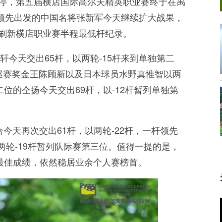
暂停，第五届横店国际高尔夫精英职业赛终于在禹
独领先出发的中国名将张新军今天继续扩大战果，
0杆刷新横店职业赛半程最低杆纪录。
轩今天交出65杆，以两轮-15杆来到单独第二
中巡赛奖金王陈顾新以及日本球员水野真惟智以两
二位的仝扬今天交出69杆，以-12杆暂列单独第
今天再次交出61杆，以两轮-22杆，一杆领先
两轮-19杆暂列队际赛第三位。值得一提的是，
洞最佳成绩，依然稳居业余个人赛榜首。