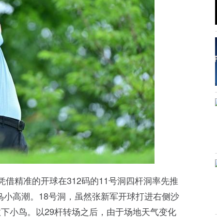
借精准的开球在312码的11号洞四杆洞率先推
连鸟小高潮。18号洞，虽然张新军开球打进右侧沙
下小鸟。以29杆转场之后，由于场地天气变化