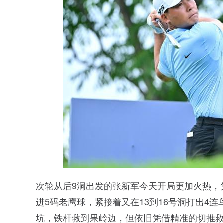
次轮从后9洞出发的张新军今天开局更加火热，凭
进5码老鹰球，紧接着又在13到16号洞打出4
坑，铁杆救到果岭边，但依旧凭借精准的切推救