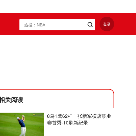
登录
相关阅读
8鸟1鹰62杆！张新军横店职业
赛首秀-10刷新纪录