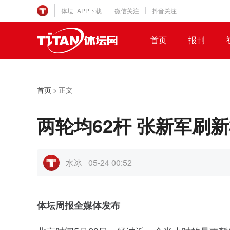
体坛+APP下载
微信关注
抖音关注
首页
报刊
首页
>
正文
两轮均62杆 张新军刷
水冰
05-24 00:52
体坛周报全媒体发布