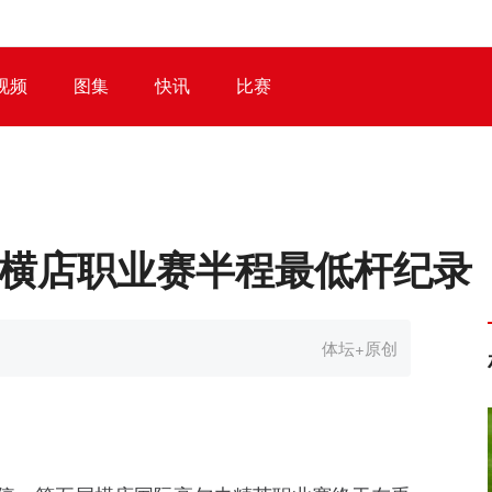
视频
图集
快讯
比赛
新横店职业赛半程最低杆纪录
体坛+原创