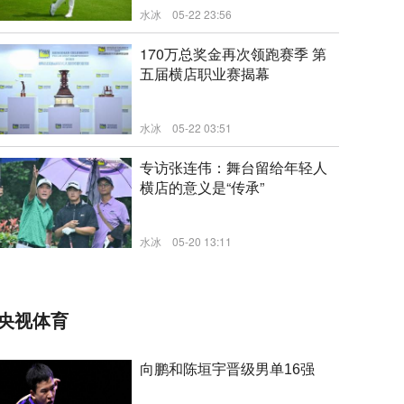
水冰
05-22 23:56
新闻
170万总奖金再次领跑赛季 第
五届横店职业赛揭幕
水冰
05-22 03:51
新闻
专访张连伟：舞台留给年轻人
横店的意义是“传承”
水冰
05-20 13:11
新闻