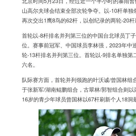
北京时间5月23日，经过近一个半小时的暴雨
山高尔夫球会结束全部次轮争夺。以-10杆单
再次交出1鹰8鸟的62杆，以创纪录的两轮-2
首轮以-8杆排名并列第三位的中国台北球员丁子
位。赛事前冠军、中国球员李林强，2023年
轮-13杆排名并列第三位。首轮以-9排名单独第
六名。
队际赛方面，首轮并列领跑的叶沃诚/曾国林组合
于张新军/湖南鲲鹏组合，古翠林/郭智组合则以
16岁的青少年球员曾国林以67杆刷新个人18