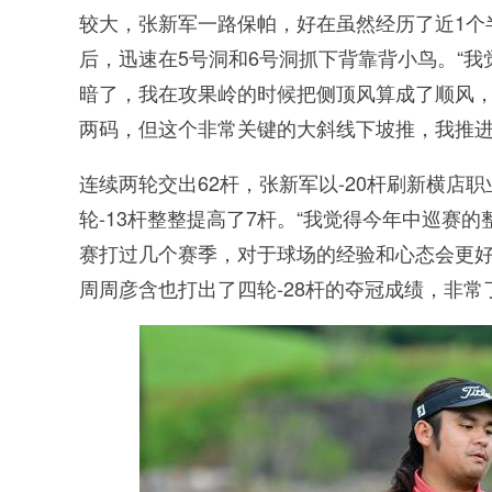
较大，张新军一路保帕，好在虽然经历了近1个
后，迅速在5号洞和6号洞抓下背靠背小鸟。“
暗了，我在攻果岭的时候把侧顶风算成了顺风
两码，但这个非常关键的大斜线下坡推，我推进
连续两轮交出62杆，张新军以-20杆刷新横店职
轮-13杆整整提高了7杆。“我觉得今年中巡赛
赛打过几个赛季，对于球场的经验和心态会更
周周彦含也打出了四轮-28杆的夺冠成绩，非常