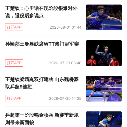
​王楚钦：心里话在现阶段很难对外
首先是王楚钦迎战老对手莫雷加德。在昨晚轻取
说，退役后多说点
林昀儒后，王楚钦锁定一个四强席位，他将和莫
2026-08-01 01:44
雷加德争夺下半区的决赛席位，而上半区梁靖崑
在内战中击败林诗栋，将与新科世界杯冠军卡尔
孙颖莎王曼昱缺席WTT澳门冠军赛
德拉诺展开竞争。
2026-07-31 03:46
孙颖莎则在和王楚钦今晚冲击三连冠前，就已经
和大藤沙月进行了交手，昨晚的女单四分之一决
王楚钦梁靖崑双打建功 山东魏桥豪
赛，她9比11先丢一局后，重新发动逆转拿下，将
取乒超9连胜
在今天下午和伊藤美诚争夺决赛席位。
2026-07-30 14:35
而伊藤美诚正是在四分之一决赛淘汰了王艺迪，
乒超第一阶段鸣金收兵 新赛季新规
打破了中国队包揽女单四强的可能，好在女单下
则带来新面貌