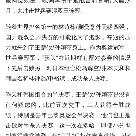
诚两位劲敌，晚间再携手迎战吉村真晴/大藤沙
月，去冲击世乒赛混双三连冠。
随着世界排名第一的林诗栋/蒯曼意外无缘四强，
国乒混双会师决赛的可能化为了泡影，夺冠的压
力就来到了王楚钦/孙颖莎身上。作为奥运冠军、
世乒赛冠军，“莎头”在近期鲜有配对参赛的情况
下先后击败另一对日本组合松岛辉空/张本美和和
韩国名将林钟勋/申裕斌，成功杀入决赛。
昨天和韩国组合的半决赛，王楚钦/孙颖莎是没有
任何疑虑的，此前五次交手，二人获得全胜战
绩，特别是去年巴黎奥运会半决赛，他们也正是
击败对手杀入决赛。这一次在多哈，即便小分也
纠缠得非常激烈，但“莎头”保持住自身优势，3比