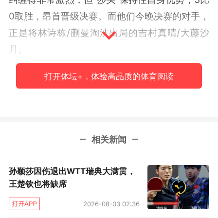
0取胜，昂首晋级决赛。而他们今晚决赛的对手，
正是将林诗栋/蒯曼淘汰出局的吉村真晴/大藤沙
月。
这场北京时间今晚九点将开启的终极决战，将诞
打开体坛+，体验高品质的体育阅读
生本届世乒赛首金，王楚钦/孙颖莎也将冲击从休
斯顿到德班再到多哈的三连冠。对于这场中日决
战，孙颖莎展望道：“我们会放低位置去拼，把以
相关新闻
往战绩都放下，对手有很多特点，我们也没有交
过手，就立足于去拼，执行好我们的技战术”
孙颖莎因伤退出WTT瑞典大满贯，
但对于“莎头”而言，今天不仅仅有这场备受关注
王楚钦也将缺席
的混双决赛，下午时分，二人还需要在单打赛场
2026-08-03 02:36
分别迎战宿敌。