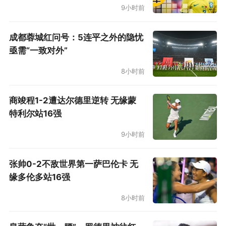
9小时前
成都蓉城红问号：5连平之外的隐忧
亟需“一致对外”
8小时前
商竣程1-2遭达尔德里逆转 无缘蒙
特利尔站16强
9小时前
张帅0-2不敌世界第一萨巴伦卡 无
缘多伦多站16强
8小时前