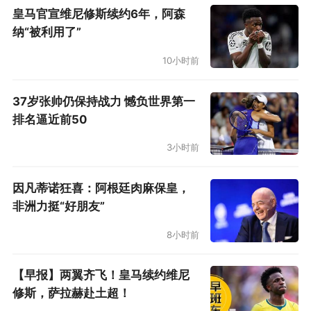
皇马官宣维尼修斯续约6年，阿森
纳“被利用了”
10小时前
37岁张帅仍保持战力 憾负世界第一
排名逼近前50
3小时前
因凡蒂诺狂喜：阿根廷肉麻保皇，
非洲力挺“好朋友”
8小时前
【早报】两翼齐飞！皇马续约维尼
修斯，萨拉赫赴土超！