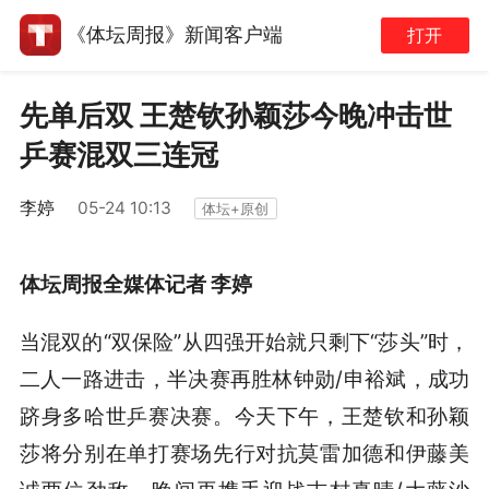
《体坛周报》新闻客户端
打开
先单后双 王楚钦孙颖莎今晚冲击世
乒赛混双三连冠
李婷
05-24 10:13
体坛+原创
体坛周报全媒体记者 李婷
当混双的“双保险”从四强开始就只剩下“莎头”时，
二人一路进击，半决赛再胜林钟勋/申裕斌，成功
跻身多哈世乒赛决赛。今天下午，王楚钦和孙颖
莎将分别在单打赛场先行对抗莫雷加德和伊藤美