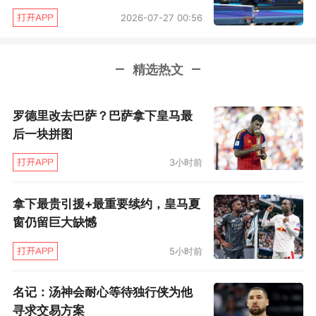
半区，王曼昱和和陈幸同分别抗住了张本美和与
2026-07-27 00:56
早田希娜的冲击，成功会师下半区的半决赛。四
场女单中日对决，国乒取得了三胜一负的成绩。
精选热文
从今天下午五点开始，王楚钦和孙颖莎将在男单
罗德里改去巴萨？巴萨拿下皇马最
半决赛、女单半决赛、混双决赛先后登场，三场
后一块拼图
外战，三场强强对话，将是艰苦的一天，期待二
3小时前
人登顶三连冠，为国乒争得首金！
拿下最贵引援+最重要续约，皇马夏
窗仍留巨大缺憾
5小时前
名记：汤神会耐心等待独行侠为他
寻求交易方案