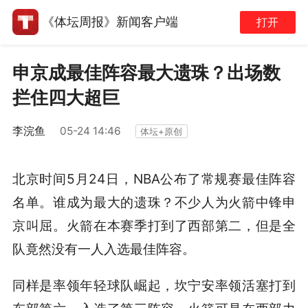
《体坛周报》新闻客户端
打开
申京成最佳阵容最大遗珠？出场数
拦住四大超巨
李浣鱼
05-24 14:46
体坛+原创
北京时间5月24日，NBA公布了常规赛最佳阵容
名单。谁成为最大的遗珠？不少人为火箭中锋申
京叫屈。火箭在本赛季打到了西部第二，但是全
队竟然没有一人入选最佳阵容。
同样是率领年轻球队崛起，坎宁安率领活塞打到