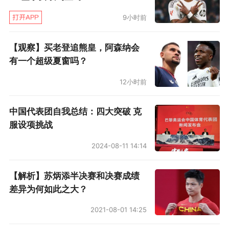
大满贯×24
9小时前
奥运冠军×1
【观察】买老登追熊皇，阿森纳会
有一个超级夏窗吗？
年终总决赛×7
12小时前
大师赛×40
中国代表团自我总结：四大突破 克
500赛×15
服设项挑战
2024-08-11 14:14
250赛×13
附表二：德约单打冠军年份表：
【解析】苏炳添半决赛和决赛成绩
差异为何如此之大？
2006×2
2021-08-01 14:25