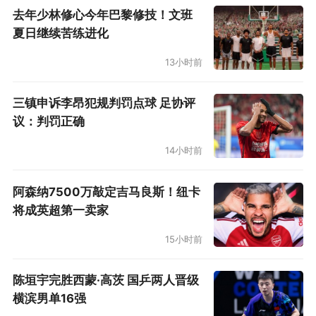
2007×5
去年少林修心今年巴黎修技！文班
夏日继续苦练进化
2008×4
13小时前
2009×5
三镇申诉李昂犯规判罚点球 足协评
2010×2
议：判罚正确
2011×10
14小时前
2012×6
阿森纳7500万敲定吉马良斯！纽卡
将成英超第一卖家
2013×7
15小时前
2014×7
陈垣宇完胜西蒙·高茨 国乒两人晋级
横滨男单16强
2015×11