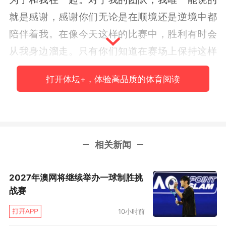
就是感谢，感谢你们无论是在顺境还是逆境中都
陪伴着我。在像今天这样的比赛中，胜利有时会
从我身边溜走。只有你们知道在赛场上保持这样
的水平是多么困难，无论是场内还是场外，所以
打开体坛+，体验高品质的体育阅读
我想感谢你们陪着我一起赢得了这第100场胜
利。”
在来到日内瓦之前，德约本赛季在红土赛场上的
相关新闻
表现尤其糟糕，他在蒙特卡洛大师赛和马德里公
开赛先后首战出局，还退出了罗马大师赛的竞
2027年澳网将继续举办一球制胜挑
争。在法网开战前一周，德约本赛季的红土热身
战赛
战绩还是尴尬的零胜。对于现在的状态，德约科
10小时前
维奇也很清楚，他直言不讳地表示，“这是我人生