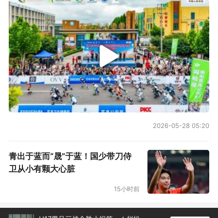
2024×1
2025×1
2026-05-28 05:20
青出于蓝而“晟”于蓝！国少带刀侍
卫从小有颗大心脏
15小时前