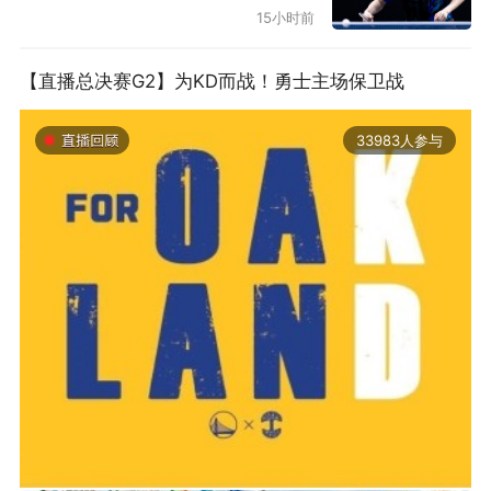
15小时前
2016×7
【直播总决赛G2】为KD而战！勇士主场保卫战
2017×2
33983人参与
2018×4
2019×5
2020×4
2021×5
2022×5
2019-06-14 01:03
2023×7
2026年中国轮滑刷街竞速公开赛（山东莒县站）