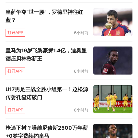
双打冠军的智利人正是德约在2006年实现职业生
皇萨争夺“世一腰”，罗德里神往红
涯首冠的对手。
蓝？
或许对于德约来说，他并不需要这第100个冠军
6小时前
来证明自己的伟大，但能够达成这一里程碑，让
他的职业生涯显得更加伟大而圆满。尤其是在
皇马为19岁飞翼豪掷1.4亿，迪奥曼
德压贝林称新王
BIG4中的其他三位相继退役之后，德约的坚持会
让人更加怀念铸就男子网球走向鼎盛的那个年
6小时前
代，和那些曾经波澜壮阔的鎏金岁月。挟百冠之
U17男足三战全胜小组第一！赵松源
勇，德约科维奇现在将把注意力转向法网，他的
传射孔玺诺破门
目标是赢得破纪录的第25个大满贯。他的首轮对
6小时前
手将是美国选手麦克唐纳德。
枪迷下树？曝维尼修斯2500万年薪
附表一：德约百冠解析：
+0签字费续约皇马