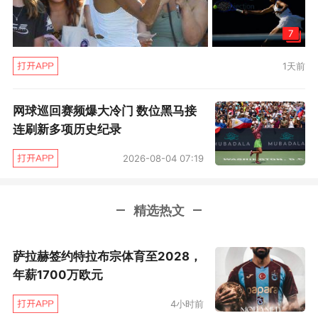
胡尔卡奇就破发了，看起来胜利似乎将再次从德
7
约科维奇手中溜走。不过在关键时刻，德约科维
1天前
奇又一次展示了他的“小宇宙”爆发的潜能，在第8
局实现了回破后，德约赢下了又一个抢七局，从
网球巡回赛频爆大冷门 数位黑马接
而逆转夺冠，也将与对手的交手记录改写为8胜0
连刷新多项历史纪录
负。胡尔卡奇再度无奈地扮演着德约“男仆”的角
2026-08-04 07:19
色。
“我知道输掉这场比赛的感觉很苦涩，”德约科维
精选热文
奇在赛后接受采访时对胡尔卡奇说，“但我认为你
在比赛中大部分时间都是更好的球员。”值得一提
萨拉赫签约特拉布宗体育至2028，
的是，胡尔卡奇的教练马苏也成为了这场比赛的
年薪1700万欧元
一个背景帝，这位在2004年包揽雅典奥运会单、
4小时前