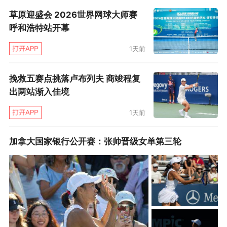
中一个不同的篇章，我正在努力让自己适应现在
草原迎盛会 2026世界网球大师赛
的角色。”
呼和浩特站开幕
这场决赛比想象中的要更加艰难，德约科维奇看
1天前
起来似乎将又一次错过了里程碑。首盘第5局，德
挽救五赛点挑落卢布列夫 商竣程复
约科维奇错过了两个破发点，而来到第12局自己
出两站渐入佳境
非保不可的发球局，德约科维奇又送出致命的双
1天前
误，让胡尔卡奇先下一城。
加拿大国家银行公开赛：张帅晋级女单第三轮
但随着比赛的进行，德约科维奇表现出了最近似
乎已经被他抛弃的那种坚定的决心，在第二盘双
方都守住发球局的情况下，他在抢七中四次迷你
破发，以7比6将比赛拖入决胜盘。
然而第三盘的首局，还没等德约科维奇喘匀气，