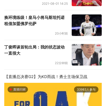
2021-08-01 14:25
帅在2024-25赛季的总体表现，竞技网打了一个
6.5分，算是比较合理，大概意思就是比及格好一
换环境练级！皇马小将马斯坦托诺
点，但也好的不多。确实，英超亚军且丢球最
租借加盟佛罗伦萨
少，外加欧冠四强能算不及格吗？阿森纳本来就
20小时前
不是“霸王”，没有足够理由把目光放的太高。不
过换个角度，阿尔特塔和球队确实也都有遇到瓶
丁俊晖谈首轮出局：我的状态波动
颈的感觉，有些麻烦也是自己造成的。
一直很大
22分钟前
举个例子，伤病多仅仅是因为运气差吗？阿尔特
塔奉行的小阵容精英主义也是病源，老指着一
【直播总决赛G2】为KD而战！勇士主场保卫战
套“最强阵容”使劲薅，战术上还特别强调全员压
迫整体协防，那不就是总有一天会有人支撑不
33983人参与
住？在这一季，枪手有厄德高、萨卡、马丁内
利、哈弗茨和加布里埃尔这几位重要主力选手经