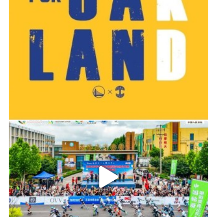
历过长期伤缺，其中除了厄德高是脚踝受伤，余
下四位都是腿筋伤病，这恐怕并不仅仅是巧合而
已。
另外从赛季后期，基维奥尔成功顶上中卫空缺等
2019-06-14 01:03
案例来看，阿森纳也并不是没有轮转的空间。他
们原本可以让稍微多一点的球员参与到英超的残
2026年中国轮滑刷街竞速公开赛（山东莒县站）
酷竞争当中，但阿尔特塔还是一直更愿意相信那
十来名主力。全部38轮英超，枪手总计有15人出
场时间在1000分钟以上，但其中也包括了前面所
说的5位有过长期伤缺的球员。而津琴科、斯特林
这些看上去应该可以顶一顶班、做做轮换的选
手，以及新星恩瓦内里的联赛出场时间都不到