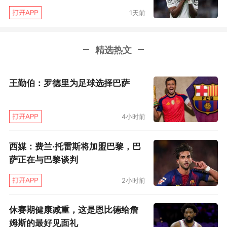
冠”。这句推断其实很情绪化，也有些片面，毕竟
1天前
西班牙人带队并非没有冠军。他在执教枪手的第
一个半截赛季就称雄过足总杯，而那座奖杯也成
精选热文
了他赢得俱乐部老板绝对信任的敲门砖。
王勤伯：罗德里为足球选择巴萨
距离上次夺冠，5年时间过去了，阿尔特塔还在吃
老本吗？显然不是，他把阿森纳从一支几乎滑向
中游的落魄豪门，改造成为年年可以参与英超争
4小时前
冠的劲旅，这是事实，也是他的本事。而即便在
西媒：费兰·托雷斯将加盟巴黎，巴
这不进则退的2024-25，枪手也依然展现出了些
萨正在与巴黎谈判
许亮点，不是吗？英超之外，欧冠对皇马的双杀
2小时前
是一种信念上的提升，赖斯的任意球梅开二度更
堪称传世经典。而即便后来人们会说“今年的皇马
休赛期健康减重，这是恩比德给詹
又不强”，时隔多年重返欧冠四强也是某种意义上
姆斯的最好见面礼