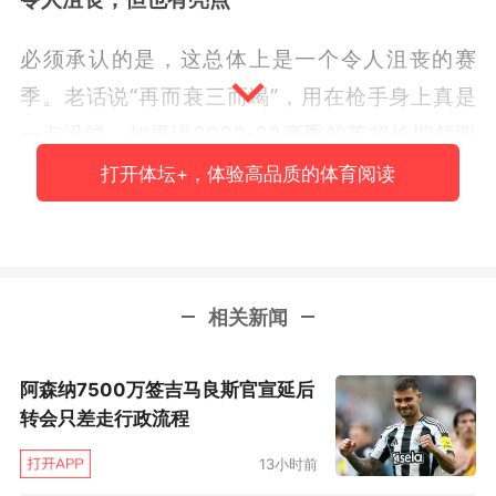
必须承认的是，这总体上是一个令人沮丧的赛
季。老话说“再而衰三而竭”，用在枪手身上真是
一点没错。如果说2022-23赛季的英超长期领跑
是意外惊喜，2023-24赛季的后程不敌曼城是“还
打开体坛+，体验高品质的体育阅读
差一口气”，2024-25则变成“宿敌没力自己也垮
了”。曼城第三拿到了瓜迪奥拉时代的英超最低
分，第二的阿森纳其实也差不了太多。74分是阿
相关新闻
尔特塔执教完整赛季中的第二低，仅高于2021-
22赛季的69分，比过去两季至少低10分。另外颇
阿森纳7500万签吉马良斯官宣延后
为扎眼的是，枪手38轮英超有14场平局，这一数
转会只差走行政流程
据与2019-20赛季他们仅获联赛第8时一样。
13小时前
再加上今年的主题又是“破荒之年”，这就更显得