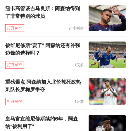
纽卡高管谈吉马良斯：阿森纳得到
阿森纳一无是处。“四大皆空”这种批评是往小了
了非常特别的球员
说，往大了嘲讽那就是俱乐部没气质、主帅没
命、冠军没戏——瞧瞧隔壁热刺，英超第17都能
21小时前
混个欧洲冠军当当，你阿森纳天天说自己是豪门
被维尼修斯“耍了” 阿森纳还有补强
凭的是什么底气？哦，说起来新鲜出炉的欧洲冠
边锋的选择吗？
军头衔也是有的，还是欧冠，但是女
1天前
足。“Women阿森纳是冠军”这句老梗，还是不能
用中文拼音的念法。
重磅爆点 阿森纳加入北伦敦死敌热
刺队长罗梅罗争夺
正因为又一年没有突破上限，在各种嘲讽声中，
1天前
耐心也容易消逝。“Arteta Out”这句口号虽然喊
得还不是特别响亮，但确实有不少球迷鼓噪着希
皇马官宣维尼修斯续约6年，阿森
望换帅，因为“球队在阿尔特塔治下就无法夺
纳“被利用了”