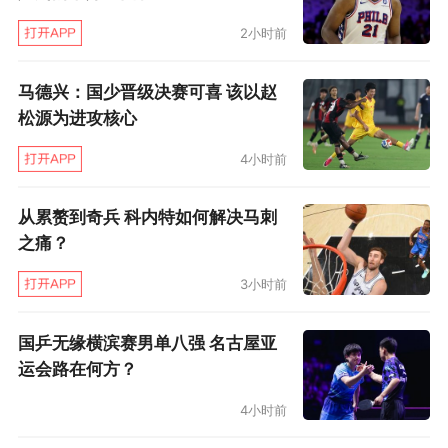
的进步。
2小时前
另外也别忘了人员方面。当去年球迷们怀疑阿森
马德兴：国少晋级决赛可喜 该以赵
纳又做了一笔亏本生意，买来的重磅新援卡拉菲
松源为进攻核心
奥里总是小伤不断，让左闸位置露出了裂痕，18
4小时前
岁小将刘易斯-斯凯利就横空出世，从一名枪手青
训梯队中场变身为大英最有前途的左后卫。而同
从累赘到奇兵 科内特如何解决马刺
之痛？
样年轻的攻击中场恩瓦内里也初露锋芒，在英超
和欧冠都给人留下了一些不错的印象。还有像梅
3小时前
里诺客串中锋这样的成功案例，也展示了阿尔特
国乒无缘横滨赛男单八强 名古屋亚
塔内部挖潜改造球员的能力。
运会路在何方？
及格，但远远不够
4小时前