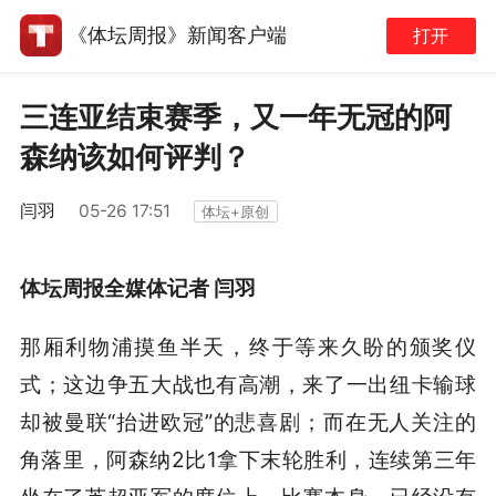
《体坛周报》新闻客户端
打开
三连亚结束赛季，又一年无冠的阿
森纳该如何评判？
闫羽
05-26 17:51
体坛+原创
体坛周报全媒体记者 闫羽
那厢利物浦摸鱼半天，终于等来久盼的颁奖仪
式；这边争五大战也有高潮，来了一出纽卡输球
却被曼联“抬进欧冠”的悲喜剧；而在无人关注的
角落里，阿森纳2比1拿下末轮胜利，连续第三年