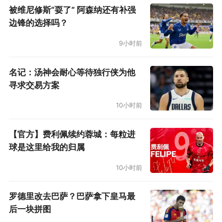
被维尼修斯“耍了” 阿森纳还有补强
边锋的选择吗？
9小时前
名记：汤神会耐心等待独行侠为他
寻求交易方案
10小时前
【官方】费利佩续约蓉城：每粒进
球是这里给我的归属
10小时前
罗德里改去巴萨？巴萨拿下皇马最
后一块拼图