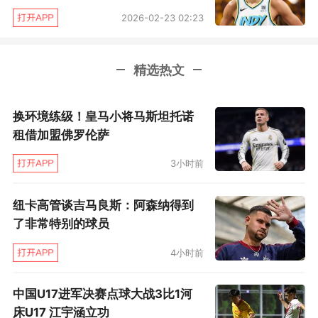
2026-02-23 02:23
季后赛至今，卡莱尔获得了外界极大的好评，他
也配得上本赛季季后赛第一教练的名头，但毫无
精选热文
疑问，卡莱尔的工作还远没有结束，面对志在扳
平总比分的尼克斯，卡莱尔需要拿出更多的变
换环境练级！皇马小将马斯坦托诺
化，他的想法将直接影响G4的走势，乃至整个系
租借加盟佛罗伦萨
列赛的走势。
3小时前
纽卡高管谈吉马良斯：阿森纳得到
了非常特别的球员
4小时前
中国U17进军决赛点球大战3比1河
床U17 江宇涵立功