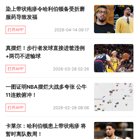
的核心球员能够在上场时间被缩减的情况下在关
染上带状疱疹令哈利伯顿备受折磨
键时刻延续表现，比如第四节爆发的唐斯和深陷
服药导致发福
犯规困扰依旧投中关键球的布朗森。然而，对于
2026-04-14 09:17
步行者而言，随着阵容深度的优势被削弱，他们
在球星级别的劣势就会凸显，G3第四节较量，步
真摆烂！步行者发球直接进筐违例
行者除了西亚卡姆有稳定发挥外，包括哈利伯顿
+两罚不进输球
在内的其他球员均有些迷失，在关键时刻，他们
2026-03-28 02:26
无法匹配尼克斯的进攻强度。
一图证明NBA摆烂大战多夸张 公牛
更糟糕的是，步行者锋线悍将内史密斯还在上场
11连败俯冲！
比赛中扭伤脚踝，本场他被列入出战存疑名单。
2026-02-28 08:06
内史密斯是步行者限制布朗森的头号人物，一旦
他无法出战，那么步行者的防守就将面临更大考
卡莱尔：哈利伯顿患上带状疱疹 将
暂时离队数周！
验。