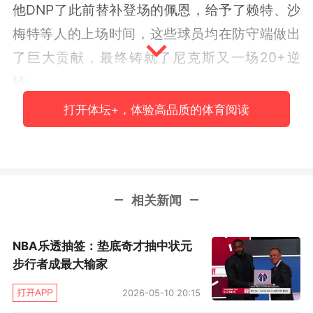
他DNP了此前替补登场的佩恩，给予了赖特、沙
梅特等人的上场时间，这些球员均在防守端做出
了巨大贡献，最终铸就了尼克斯又一场20+逆
转。
打开体坛+，体验高品质的体育阅读
对于卡莱尔而言，G3他无疑有些措手不及，毕竟
季后赛至今，所有人都意识到步行者是一支依靠
整体的球队，他们的轮换名单很长，时常会有10-
11人进入轮换，但G3尼克斯可以说用步行者队的
相关新闻
方式击败了步行者，锡伯杜摆出的长轮换阵容，
让卡莱尔有些意想不到。
NBA乐透抽签：垫底奇才抽中状元
步行者成最大输家
如今，系列赛无疑将轮到卡莱尔做出应对，尼克
2026-05-10 20:15
斯证明了他们同样可以拉长上场名单，并且他们