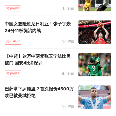
4小时前
中国女篮险胜尼日利亚！张子宇轰
24分11板统治内线
5小时前
【中超】达万中两元张玉宁法比奥
破门 国安4比0深圳
5小时前
巴萨拿下罗德里？首次报价4500万
欧已被曼城拒绝
5小时前