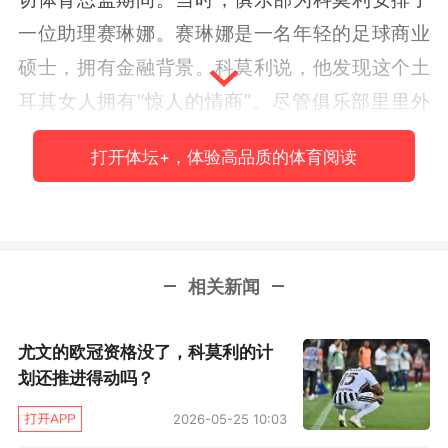
一位助理赛琳娜。赛琳娜是一名年轻的足球商业
硕士，拥有金融背景。科莫利说，他发现这个土
耳其女人拥有“惊人的情商”。尽管俱乐部里里外
外问题很多，科莫利的工作受到很多诟病，但科
打开体坛+，体验高品质的体育阅读
莫利把自己所有的热情都投入到赛琳娜身上，两
人堕入爱河，在混乱的时光里彼此扶持，直到最
后离开费内巴切和土耳其。
相关新闻
2020年夏天，他们一起转战法国图卢兹，在一个
新城市、新俱乐部迎来新的开始。由于科莫利得
尤文的欧冠资格没了，科莫利的计
到了红鸟集团的全权任命，赛琳娜也不必再担任
划还推进得动吗？
他的助理，而是拥有了一个特别的职位：图卢兹
2026-05-25 10:03
战略与文化负责人。