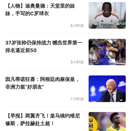
有点尴尬——在办公室里看到她总让人摸不着头
【人物】迪奥曼德：天堂里的妹
脑，她不像一般的高管，她一开始很长时间语言
妹，手写的C罗球衣
不通，也不太参加公开活动，却总能决定大事。
4小时前
科莫利和赛琳娜在2022年正式成婚，已经有了一
37岁张帅仍保持战力 憾负世界第一
个小孩。这次科莫利离开图卢兹，赛琳娜也写了
排名逼近前50
公开信告别。未来他们会在尤文图斯再度上演夫
3小时前
妻对台戏吗？尤文图斯在和科莫利的谈判中，后
者有没有对赛琳娜的角色提出要求？这是一个尚
因凡蒂诺狂喜：阿根廷肉麻保皇，
待解开的疑问。
非洲力挺“好朋友”
7小时前
【早报】两翼齐飞！皇马续约维尼
修斯，萨拉赫赴土超！