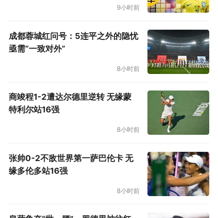
9小时前
成都蓉城红问号：5连平之外的隐忧
亟需“一致对外”
8小时前
商竣程1-2遭达尔德里逆转 无缘蒙
特利尔站16强
8小时前
张帅0-2不敌世界第一萨巴伦卡 无
缘多伦多站16强
8小时前