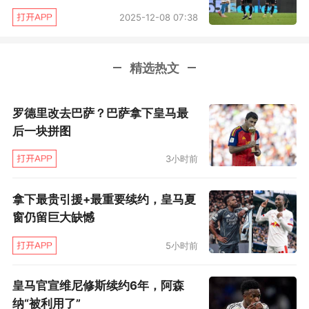
要在升级以后加速换血，同时建议采用新潮年轻
2025-12-08 07:38
教练，而不是蒙塔尼耶这种老派教头。
然而，图卢兹之后在转会市场、新帅选择等诸多
精选热文
方面都不太成功，尤其本赛季，很长时间在无精
罗德里改去巴萨？巴萨拿下皇马最
打采中度过，虽然保级压力不算太大，但球队在
后一块拼图
技战术水平、士气等多方面都跌入升甲以后的低
点。
3小时前
似乎给红鸟干活的人都喜欢引用“哈佛”来为自己
拿下最贵引援+最重要续约，皇马夏
窗仍留巨大缺憾
的离奇举动做盾牌。科莫利对外解释自己对赛琳
娜的任命时表示：“这不是一个传统职位，是我读
5小时前
《哈佛商业评论》后得到的灵感。每一个领导者
皇马官宣维尼修斯续约6年，阿森
身边都需要一个能讲真话的人，能挑战你、推动
纳“被利用了”