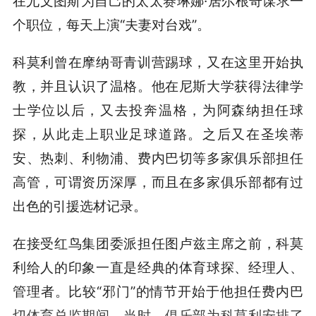
在尤文图斯为自己的太太赛琳娜·居尔根奇谋求一
个职位，每天上演“夫妻对台戏”。
科莫利曾在摩纳哥青训营踢球，又在这里开始执
教，并且认识了温格。他在尼斯大学获得法律学
士学位以后，又去投奔温格，为阿森纳担任球
探，从此走上职业足球道路。之后又在圣埃蒂
安、热刺、利物浦、费内巴切等多家俱乐部担任
高管，可谓资历深厚，而且在多家俱乐部都有过
出色的引援选材记录。
在接受红鸟集团委派担任图卢兹主席之前，科莫
利给人的印象一直是经典的体育球探、经理人、
管理者。比较“邪门”的情节开始于他担任费内巴
切体育总监期间。当时，俱乐部为科莫利安排了