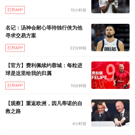
你，让你不断进步。”
10小时前
科莫利还说，决策者往往容易陷入在事实上被孤
名记：汤神会耐心等待独行侠为他
立的处境，所以特别需要这样一个能时刻提醒
寻求交易方案
他、监督他、给他提意见的人。他和赛琳娜努力
22分钟前
在俱乐部内部管理层促成“提意见”机制，目的是
减少层级距离，让决策者不要在周遭的唯唯诺诺
【官方】费利佩续约蓉城：每粒进
中迷失。但据法国媒体报道，很多员工看到反馈
球是这里给我的归属
内容是上报给赛琳娜，直接望而却步。
10分钟前
实际上，一开始科莫利也没有公开赛琳娜的角
【观察】重返欧洲，因凡蒂诺的自
色，大家只是好奇这个女人为什么总是出现在主
救之路
席办公室里。直到很长时间之后，俱乐部里才渐
4小时前
渐传开，她其实是主席的伴侣。有人觉得这多少