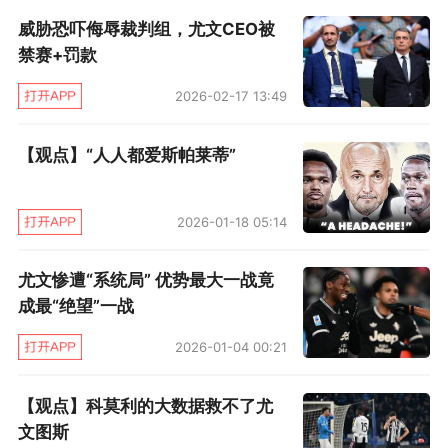
威胁恐吓侮辱裁判组，尤文CEO被
此类略带模糊的任命倒是在很多地方都存在，比
禁赛+罚款
较特别的是科莫利对赛琳娜角色的解释，他说土
耳其人将担任俱乐部的“真话之人”（truth
2026-02-17 13:49
teller），有点像“谏官”的角色。然而，问题在
【观点】“人人都爱斯帕莱蒂”
于“谏官”就是自己生活伴侣……到底是吹枕边风还
是进谏？或者只是同一件事情换了不同姿势？
2026-01-18 05:14
在图卢兹5年间，媒体确信赛琳娜提供了自己意见
尤文惨遭“系统局” 优势最大一战竟
的事件，是功勋主帅蒙塔尼耶下课。蒙塔尼耶自
成最“绝望”一战
己也没有太搞清楚，他在带队重返法甲第一个赛
2026-01-04 00:21
季拿到了法国杯冠军，结果竟然是下课，同时还
有多名主力被清洗。按照法国媒体的说法，科莫
【观点】科莫利的大数据救不了尤
利是听取了赛琳娜的建议，后者的想法是球队需
文图斯