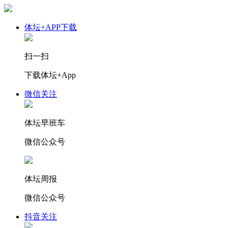
体坛+APP下载
扫一扫
下载体坛+App
微信关注
体坛早班车
微信公众号
体坛周报
微信公众号
抖音关注