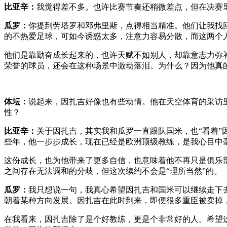
比亚辛：
我觉得差不多。也许比赛节奏还稍微差点，但在决赛
瓜罗：
你提到劳塔罗和邓弗里斯，点得相当精准。他们让我找
的不热爱足球，可如今诱惑太多，注意力容易分散，而这两个人
他们是靠勤奋成长起来的，也许天赋不如别人，却靠意志力弥
荣誉的球员，还会在这种场景中激动落泪。为什么？因为他真
体坛：
说起来，因扎吉好像也有些动情。他在天空体育的采访
性？
比亚辛：
关于因扎吉，其实我和瓜罗一直跟队国米，也“看着
些年，他一步步成长，现在已经是欧洲顶级教练，是我心目中
这份成长，也为他带来了更多自信，也意味着他不再只是俱乐
之间存在无法调和的分歧，但这次续约不会是“理所当然”的。
瓜罗：
我只想说一句，我真心希望因扎吉和国米可以继续走下
朝着某种方向发展。因扎吉在此时到来，即便很多重臣被卖掉
在我看来，因扎吉除了是个好教练，更是个非常好的人。希望