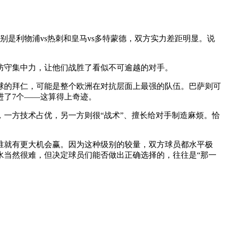
别是利物浦vs热刺和皇马vs多特蒙德，双方实力差距明显。说
防守集中力，让他们战胜了看似不可逾越的对手。
球的拜仁，可能是整个欧洲在对抗层面上最强的队伍。巴萨则可
进了7个——这算得上奇迹。
，一方技术占优，另一方则很“战术”、擅长给对手制造麻烦。恰
谁就有更大机会赢。因为这种级别的较量，双方球员都水平极
水当然很难，但决定球员们能否做出正确选择的，往往是“那一