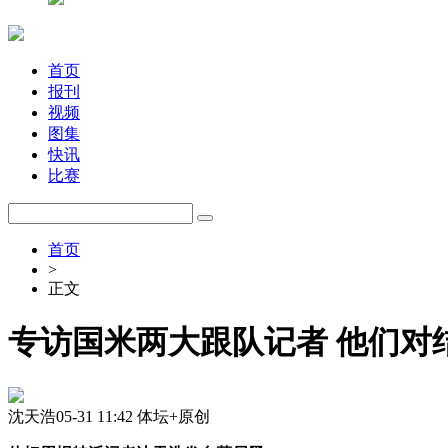
首页
报刊
视频
图集
快讯
比赛
首页
>
正文
专访国米两大跟队记者 他们对
沈天浩
05-31 11:42
体坛+原创