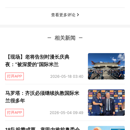
手。”
查看更多评论
相关新闻
【现场】老将告别时漫长庆典
夜：“被深爱的”国际米兰
2026-05-18 03:40
马罗塔：齐沃必须继续执教国际米
兰很多年
2026-05-04 09:49
18队投赞成票，意甲内推前奥委会