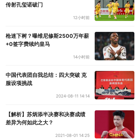
传射孔玺诺破门
12小时前
枪迷下树？曝维尼修斯2500万年薪
+0签字费续约皇马
14小时前
中国代表团自我总结：四大突破 克
服设项挑战
2024-08-11 14:14
【解析】苏炳添半决赛和决赛成绩
差异为何如此之大？
2021-08-01 14:25