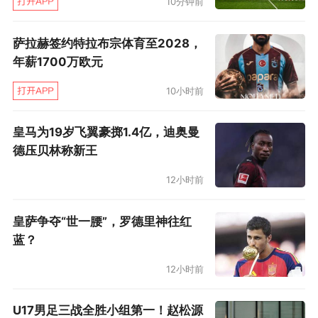
10分钟前
萨拉赫签约特拉布宗体育至2028，
年薪1700万欧元
10小时前
皇马为19岁飞翼豪掷1.4亿，迪奥曼
德压贝林称新王
12小时前
皇萨争夺“世一腰”，罗德里神往红
蓝？
12小时前
U17男足三战全胜小组第一！赵松源