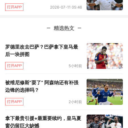
2026-07-11 05:46
精选热文
罗德里改去巴萨？巴萨拿下皇马最
后一块拼图
5小时前
被维尼修斯“耍了” 阿森纳还有补强
边锋的选择吗？
2小时前
拿下最贵引援+最重要续约，皇马夏
窗仍留巨大缺憾