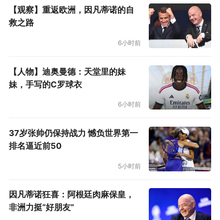
【观察】重返欧洲，因凡蒂诺的自
救之路
6小时前
【人物】迪奥曼德：天堂里的妹
妹，手写的C罗球衣
6小时前
37岁张帅仍保持战力 憾负世界第一
排名逼近前50
5小时前
因凡蒂诺狂喜：阿根廷肉麻保皇，
非洲力挺“好朋友”