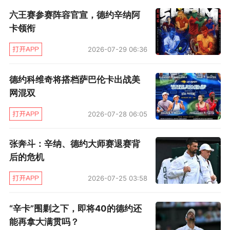
了。
六王赛参赛阵容官宣，德约辛纳阿
反正，ATP单打冠军数量达到至少100个并且法网
卡领衔
胜场数至少达到100场的，这个世界上就只有德
2026-07-29 06:36
约一个。都说只要定语足够多，每个人都会有独
德约科维奇将搭档萨巴伦卡出战美
特的成就。不过这项成就的限定定语只有两个，
网混双
足见德约足够独特。
2026-07-28 06:05
张奔斗：辛纳、德约大师赛退赛背
后的危机
2026-07-25 03:58
“辛卡”围剿之下，即将40的德约还
能再拿大满贯吗？