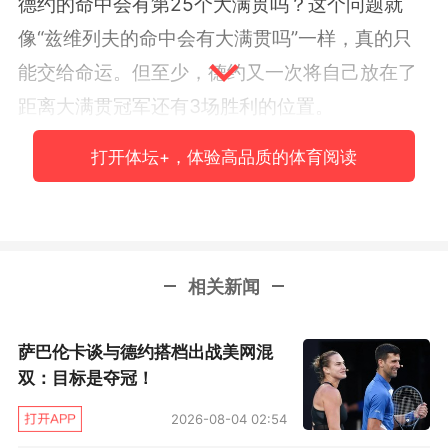
德约的命中会有第25个大满贯吗？这个问题就
像“兹维列夫的命中会有大满贯吗”一样，真的只
能交给命运。但至少，德约又一次将自己放在了
距离大满贯冠军还有3场胜利的位置。
打开体坛+，体验高品质的体育阅读
这将是德约的第19个法网8强赛，超过他的另外
三个大满贯（澳网和温网15次、美网13次）。这
也是德约的第100场法网胜利，同样超过他的另
外三个大满贯（澳网99、温网97、美网90）。
相关新闻
很有意思的对吧！德约赢得大满贯冠军数量最少
的大满贯，却赋予了他最多的大满贯胜场和最多
萨巴伦卡谈与德约搭档出战美网混
双：目标是夺冠！
的8强次数。这个看上去矛盾的数据主要是谁造成
的呢？那只能是在法网拿了14个冠军的纳达尔
2026-08-04 02:54