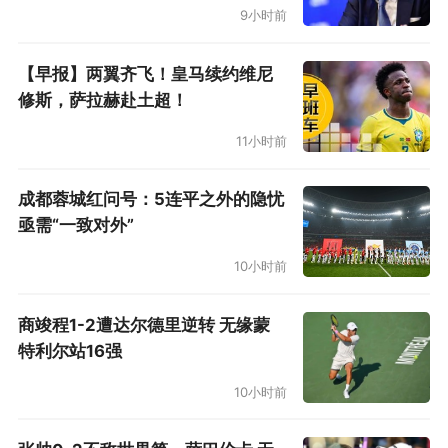
9小时前
【早报】两翼齐飞！皇马续约维尼
修斯，萨拉赫赴土超！
11小时前
成都蓉城红问号：5连平之外的隐忧
亟需“一致对外”
10小时前
商竣程1-2遭达尔德里逆转 无缘蒙
特利尔站16强
10小时前