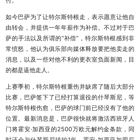
付。
如今巴萨为了让特尔斯特根走，表示愿意让他自
由转会，并提供一年年薪作为补偿。不过对于巴
萨的手法以及所谓的“补偿”，特尔斯特根感到非
常愤怒，他认为俱乐部向媒体释放要把他卖走的
消息，以及一些对他不利的更衣室负面新闻，目
的都是逼他走人。
上赛季初，特尔斯特根重伤并缺席了随后大部分
比赛，巴萨签下了已经打算退役的什琴斯尼，等
特尔斯特根伤愈，巴萨的球门前已经没有了他的
位置。最新消息是，巴萨很快就将激活西班牙人
门将霍安·加西亚的2500万欧元解约金条款，同
时还会与什琴斯尼续约1年，霍安·加西亚加盟后