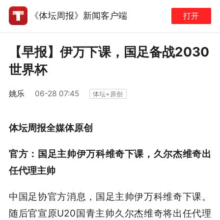
《体坛周报》新闻客户端
打开
【早报】伊万下课，国足备战2030
世界杯
姚乐
06-28 07:45
体坛+原创
体坛周报全媒体原创
官方：国足主帅伊万科维奇下课，久尔杰维奇出
任代理主帅
中国足协官方消息，国足主帅伊万科维奇下课。
随后官宣原U20国青主帅久尔杰维奇将出任代理