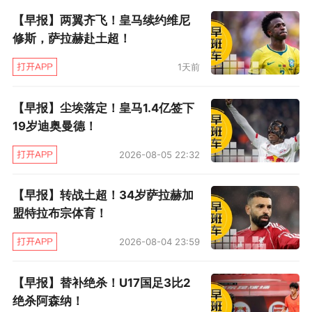
行会谈。值得一提的是，埃泽在13岁时曾被阿森
【早报】两翼齐飞！皇马续约维尼
纳解约，他很可能在今夏重返酋长球场。此外埃
修斯，萨拉赫赴土超！
泽也是热刺的目标球员，新帅弗兰克非常看好这
1天前
位边锋。热刺曾有意姆贝莫，但球员很可能转会
老特拉福德。同时阿森纳还在追逐皇马球星罗德
【早报】尘埃落定！皇马1.4亿签下
里戈，他的转会费可能超过7000万英镑，而且球
19岁迪奥曼德！
员工资要求可能会非常高。而在中锋位置上，塞
2026-08-05 22:32
斯科是阿森纳的首选，约克雷斯也在枪手考虑范
【早报】转战土超！34岁萨拉赫加
围之内。此外他们接近与莫斯克拉达成协议。
盟特拉布宗体育！
HWG！罗马诺：马竞签下黄潜中场巴埃纳 转会
2026-08-04 23:59
费4500万+500万欧奖金
【早报】替补绝杀！U17国足3比2
罗马诺用标志性的‘Here we go！’确认，23岁的
绝杀阿森纳！