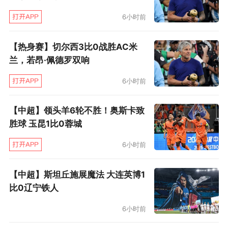
员感兴趣，但从未有实质行动。现在巴黎正在与
6小时前
伯恩茅斯进行深入谈判，据了解，交易总价可能
达到7000万欧元。”
【热身赛】切尔西3比0战胜AC米
兰，若昂·佩德罗双响
德天空：沃尔特马德告知斯图加特只想加盟拜
6小时前
仁，已拒绝续约报价
据德国天空体育报道，沃尔特马德告知斯图加
【中超】领头羊6轮不胜！奥斯卡致
胜球 玉昆1比0蓉城
特，他只想加盟拜仁。媒体指出，沃尔特马德在
过去几个小时亲自告知斯图加特，他今夏只想加
6小时前
盟拜仁。拜仁也告知斯图加特，他们希望签下这
【中超】斯坦丘施展魔法 大连英博1
位23岁的德国前锋，但谈判只会在欧青赛之后开
比0辽宁铁人
始。斯图加特的续约报价已经被沃尔特马德团队
6小时前
拒绝，球员与拜仁就期限到2030年的合同达成一