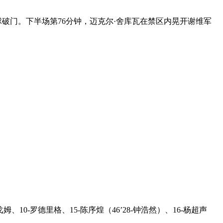
头球破门。下半场第76分钟，迈克尔·舍库瓦在禁区内晃开谢维军
戈姆、10-罗德里格、15-陈序煌（46’28-钟浩然）、16-杨超声