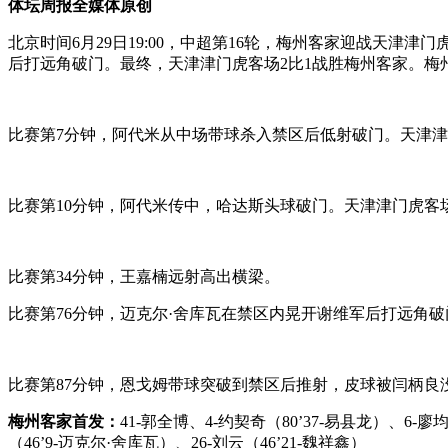
体坛周报全媒体原创
北京时间6月29日19:00，中超第16轮，梅州客家迎战天津
后打远角破门。最终，天津津门虎客场2比1战胜梅州客家。梅
比赛第7分钟，阿代米从中场带球杀入禁区后低射破门。天津津
比赛第10分钟，阿代米传中，哈达斯头球破门。天津津门虎客
比赛第34分钟，王嘉楠远射高出横梁。
比赛第76分钟，迈克尔·舍库瓦在禁区内晃开谢维军后打远角破
比赛第87分钟，恩戈姆带球突破到禁区后推射，皮球被闫柄良
梅州客家首发：
41-郭全博、4-约契奇（80’37-易县龙）、6-廖
（46’9-迈克尔·舍库瓦）、26-刘云（46’21-魏祥鑫）