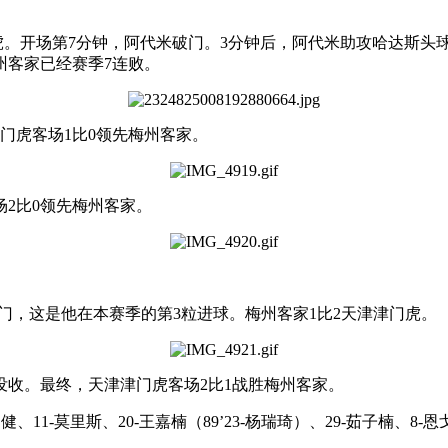
津门虎。开场第7分钟，阿代米破门。3分钟后，阿代米助攻哈达斯
州客家已经赛季7连败。
门虎客场1比0领先梅州客家。
场2比0领先梅州客家。
门，这是他在本赛季的第3粒进球。梅州客家1比2天津津门虎。
没收。最终，天津津门虎客场2比1战胜梅州客家。
均健、11-莫里斯、20-王嘉楠（89’23-杨瑞琦）、29-茹子楠、8-恩