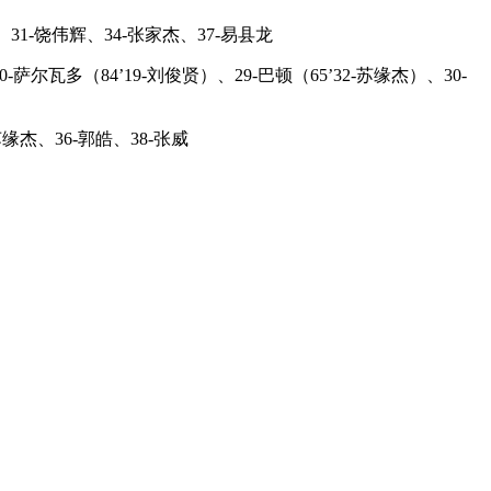
31-饶伟辉、34-张家杰、37-易县龙
-萨尔瓦多（84’19-刘俊贤）、29-巴顿（65’32-苏缘杰）、30-
缘杰、36-郭皓、38-张威