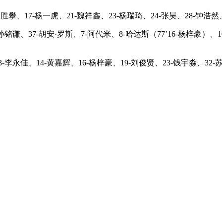
攀、17-杨一虎、21-魏祥鑫、23-杨瑞琦、24-张昊、28-钟浩然、
-孙铭谦、37-胡安·罗斯、7-阿代米、8-哈达斯（77’16-杨梓豪）、10
李永佳、14-黄嘉辉、16-杨梓豪、19-刘俊贤、23-钱宇淼、32-苏