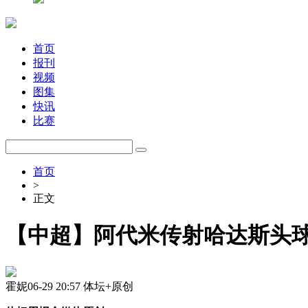
首页
报刊
视频
图集
快讯
比赛
首页
>
正文
【中超】阿代米传射哈达斯头球
霍妮
06-29 20:57
体坛+原创