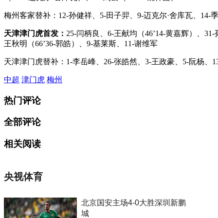
梅州客家替补：12-孙健祥、5-田子羿、9-迈克尔·舍库瓦、14-季胜
天津津门虎首发：
25-闫柄良、6-王献均（46’14-黄嘉辉）、31
王秋明（66’36-郭皓）、9-基莱斯、11-谢维军
天津津门虎替补：1-李岳峰、26-张皓然、3-王政豪、5-阮杨、13-
中超
津门虎
梅州
热门评论
全部评论
相关阅读