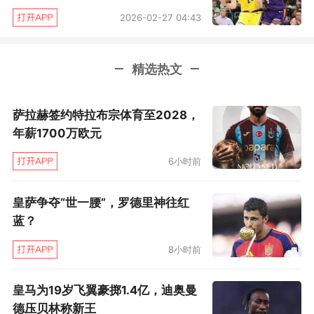
2026-02-27 04:43
杰克·拉拉维亚取代了芬尼-史密斯，这也让球队
的防守进一步令人担忧。
精选热文
雄鹿在一次次豪赌中自毁？
萨拉赫签约特拉布宗体育至2028，
公平地说，把雄鹿列入输家，并不是单纯批评他
年薪1700万欧元
们本周的操作，而是对过去两年整个管理层失败
6小时前
决策的总结。这一“烂摊子”的开始是聘用了很快
下课的主教练阿德里安·格里芬，并用很大的代价
皇萨争夺“世一腰”，罗德里神往红
换来利拉德。眼下，他们为了清理空间将剩余2年
蓝？
1.13亿美元合同的利拉德裁掉，分成5年延期支付
8小时前
他的薪水。
皇马为19岁飞翼豪掷1.4亿，迪奥曼
自从利拉德在四月跟腱撕裂后，雄鹿就陷入了进
德压贝林称新王