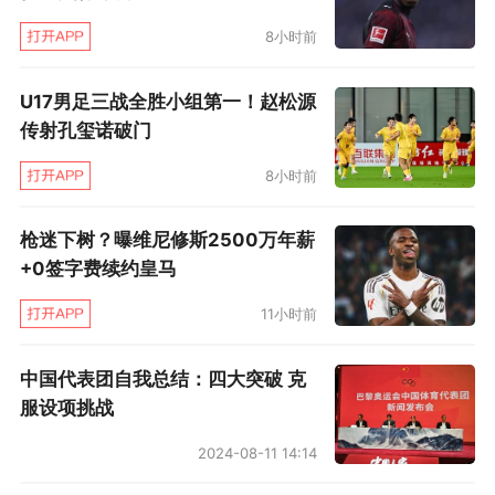
退两难的局面。除了字母哥，他们的阵容令人看
8小时前
不到任何亮点，既没有年轻潜力，也没有足够多
的未来选秀权掌控在手，更没有足够的薪资空间
U17男足三战全胜小组第一！赵松源
来围绕字母哥补强。从步行者“偷走”中锋迈尔斯·
传射孔玺诺破门
特纳确实震惊了联盟，但这是以极其惨烈的长期
8小时前
代价换来的。
枪迷下树？曝维尼修斯2500万年薪
从现在起的五个赛季，利拉德每年都将占据雄鹿
+0签字费续约皇马
薪资表上2000万左右的空间。作为参考，这差不
11小时前
多是卡梅伦·约翰逊未来2个赛季的年薪，也与凯
尔·库兹马的年薪大致相当——换句话说，雄鹿账
中国代表团自我总结：四大突破 克
服设项挑战
面上掏着两个合格首发球员的钱，却得不到任何
战力帮助。
2024-08-11 14:14