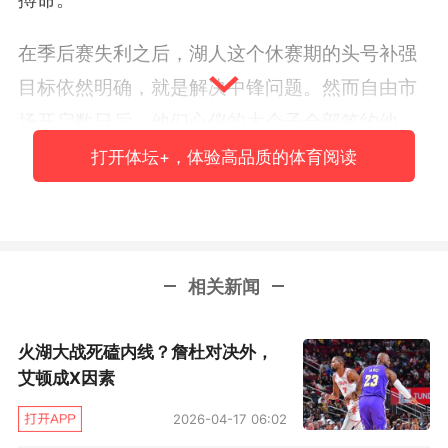
在季后赛失利之后，湖人这个休赛期的头号补强
目标依然明确，就是解决中锋问题。然而自由市
场开启数日后，他们心仪的大个子全部签约他
队，湖人签下的则是意外恢复自由身的德安德烈·
打开体坛+，体验高品质的体育阅读
艾顿——他和开拓者达成了买断协议。
问题在于，艾顿既不适合作为一支争冠球队的短
期方案，也难以成为东契奇长期搭档的理想人
相关新闻
选。这位2018年的状元秀既不是高效顺下型中
锋，也无法拉开空间投篮，尽管有着令人充满遐
火湖大战死磕内线？詹杜对决外，
想的身体条件和还算出色的面板数据，但几乎所
艾顿成X因素
有公开的高阶数据模型都认为艾顿是低于联盟平
2026-04-17 06:02
均水平的球员。