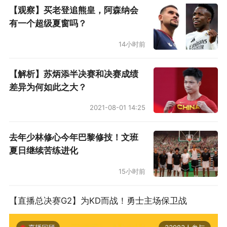
如果雄鹿具备2025-26赛季的争冠实力，这样的
【观察】买老登追熊皇，阿森纳会
豪赌也许可以被接受。但尽管东部竞争格局变得
有一个超级夏窗吗？
开放，尽管特纳有望作为年轻版的大洛佩斯与字
14小时前
母哥形成化学反应，让小凯文·波特出任首发控
卫，外线防守形同虚设的这支雄鹿，很难被视为
【解析】苏炳添半决赛和决赛成绩
差异为何如此之大？
真正的争冠球队。
2021-08-01 14:25
雄鹿管理层此前有过为了最大化字母哥巅峰期而
进行的豪赌，引进霍勒迪并赢得总冠军就值得肯
去年少林修心今年巴黎修技！文班
夏日继续苦练进化
定。但光有胆识还不够，目前的雄鹿并不具备争
冠前景，他们甚至也没有能让字母哥放心留下。
15小时前
（文/柴夫）
【直播总决赛G2】为KD而战！勇士主场保卫战