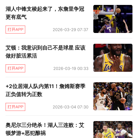
湖人中锋支棱起来了，东詹里争冠
更让人头疼的是，他的这份合同为期两年，第二
更有底气
年为球员选项。这意味着如果艾顿第一年表现出
2026-03-29 07:37
色，他大概率会跳出合同；而如果他不被雷迪克
重用，则将继续占据湖人的薪资空间。
艾顿：我意识到自己不是球星 应该
做好脏活累活
眼下，湖人一边要应对詹姆斯的情绪波动，一边
2026-03-19 00:33
还要设法让东契奇在夏天晚些时候签下长期续约
合同，在这样的情况下，签约艾顿并不像人们想
+2位居湖人队内第11！詹姆斯赛季
象中那么赚。就现有阵容而言，东契奇几乎看不
正负值转为正数
到值得他信赖的夺冠前景。湖人的锋线球员扎堆
2026-03-04 07:30
——八村垒、克勒贝尔、范德比尔特，加上詹姆
奥尼尔三分绝杀！湖人三连败：艾
斯本人——却没有一位真正值得信赖的中锋。而
顿梦游+恶犯酿祸
除了签下艾顿，他们唯一的实质性调整，就是用