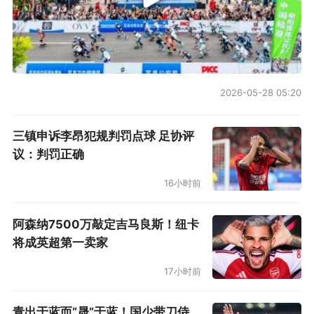
2026-05-28 05:20
三镇申诉李昂犯规判罚点球 足协评
议：判罚正确
16小时前
阿森纳7500万敲定吉马良斯！纽卡
将成英超第一卖家
17小时前
青出于蓝而“晟”于蓝！国少带刀侍