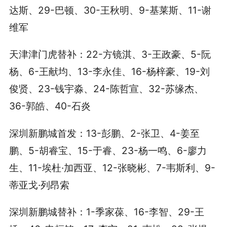
达斯、29-巴顿、30-王秋明、9-基莱斯、11-谢
维军
天津津门虎替补：22-方镜淇、3-王政豪、5-阮
杨、6-王献均、13-李永佳、16-杨梓豪、19-刘
俊贤、23-钱宇淼、24-陈哲宣、32-苏缘杰、
36-郭皓、40-石炎
深圳新鹏城首发：13-彭鹏、2-张卫、4-姜至
鹏、5-胡睿宝、15-于睿、23-杨一鸣、6-廖力
生、11-埃杜·加西亚、12-张晓彬、7-韦斯利、9-
蒂亚戈·列昂索
深圳新鹏城替补：1-季家葆、16-李智、29-王