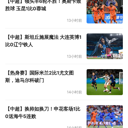
【中超】领头羊6轮不胜！奥斯卡致
胜球 玉昆1比0蓉城
13小时前
【中超】斯坦丘施展魔法 大连英博1
比0辽宁铁人
13小时前
【热身赛】国际米兰2比1尤文图
斯，迪马尔科破门
14小时前
【中超】换帅如换刀！申花客场1比
0送海牛5连败
14小时前