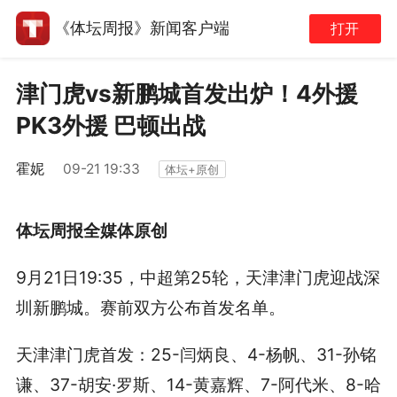
《体坛周报》新闻客户端
打开
津门虎vs新鹏城首发出炉！4外援
PK3外援 巴顿出战
霍妮
09-21 19:33
体坛+原创
体坛周报全媒体原创
9月21日19:35，中超第25轮，天津津门虎迎战深
圳新鹏城。赛前双方公布首发名单。
天津津门虎首发：25-闫炳良、4-杨帆、31-孙铭
谦、37-胡安·罗斯、14-黄嘉辉、7-阿代米、8-哈