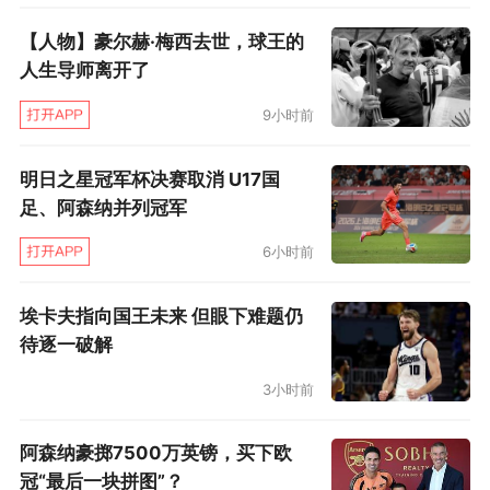
【人物】豪尔赫·梅西去世，球王的
人生导师离开了
9小时前
明日之星冠军杯决赛取消 U17国
足、阿森纳并列冠军
6小时前
埃卡夫指向国王未来 但眼下难题仍
待逐一破解
3小时前
阿森纳豪掷7500万英镑，买下欧
冠“最后一块拼图”？