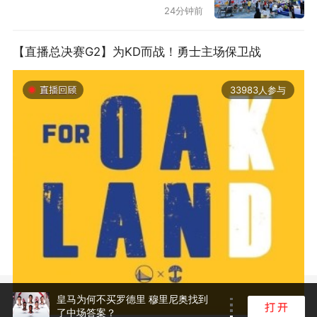
24分钟前
【直播总决赛G2】为KD而战！勇士主场保卫战
33983人参与
2019-06-14 01:03
皇马为何不买罗德里 穆里尼奥找到
了中场答案？