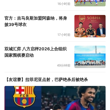
16小时前
官方：吉马良斯加盟阿森纳，将身
披39号球衣
17小时前
双城汇弈 八方启枰2026上合组织
国家围棋赛启动
49分钟前
【友谊赛】拉菲尼亚点射，巴萨绝杀后被绝杀