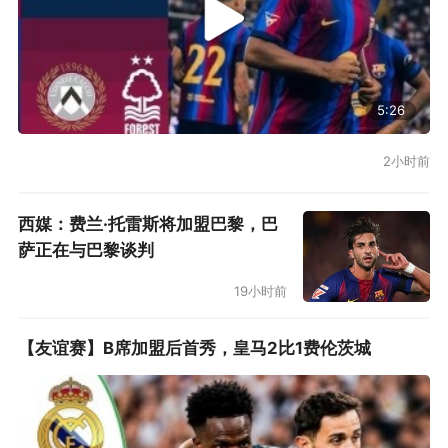
5:26
2小时前
西媒：费兰·托雷斯将加盟巴黎，巴
萨正在与巴黎谈判
19小时前
【友谊赛】B席加盟后首秀，皇马2比1费伦茨城