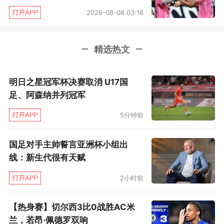
2026-08-06 03:16
爸。我来到巴萨后，他帮了我很多，总是在我身
边，给我指明方向，带着我走到了今天。我对他
充满感激，他是我的足球教父。”
精选热文
梅西2023年加盟迈阿密后不久，奥约斯就来此任
明日之星冠军杯决赛取消 U17国
职，起初主管青训，去年1月起作为总监掌管一线
足、阿森纳并列冠军
队竞技事务，而今更出任主教练，将与梅西有更
5分钟前
多日常工作中的合作。
国足对手主帅誓言亚洲杯小组出
线：新生代很有天赋
2小时前
【热身赛】切尔西3比0战胜AC米
兰，若昂·佩德罗双响