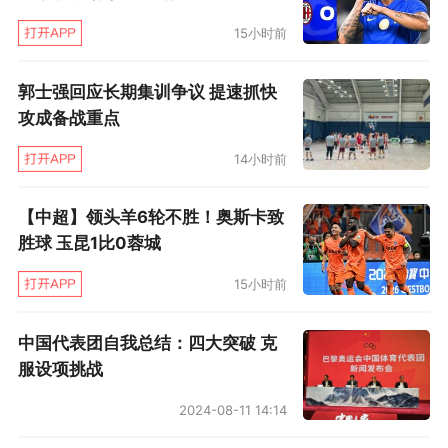
15小时前
郭士强回应长期集训争议 提速抓快
攻成备战重点
14小时前
【中超】领头羊6轮不胜！奥斯卡致
胜球 玉昆1比0蓉城
15小时前
中国代表团自我总结：四大突破 克
服设项挑战
2024-08-11 14:14