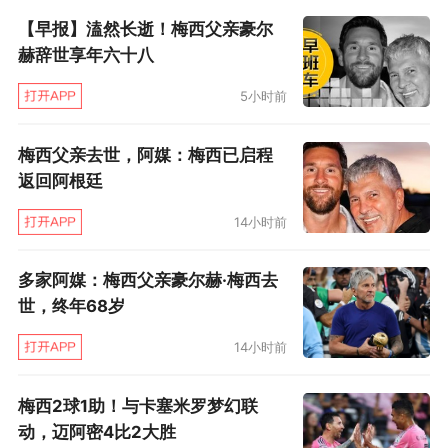
【早报】溘然长逝！梅西父亲豪尔
负，暂列东区第3，中北美及加勒比海冠军杯则止
赫辞世享年六十八
步1/8决赛，成绩略微低于预期，在新主场的前2
场比赛都以平局告终，也令人略感失望。不过，
5小时前
考虑到总冠军只是4个月前的事情，基本无人认为
梅西父亲去世，阿媒：梅西已启程
暂时的平平战绩会影响到他的帅位。
返回阿根廷
目前，媒体并未挖到什么“内情”，只是透露，他
14小时前
是在上周六主场2比2战平纽约红牛后，向俱乐部
多家阿媒：梅西父亲豪尔赫·梅西去
表明去意的。
世，终年68岁
至于小马哥暂时的接替者奥约斯，这位62岁的阿
14小时前
根廷人同样是梅西老相识，当年他在巴萨B队执
梅西2球1助！与卡塞米罗梦幻联
教，称得上梅西的启蒙恩师之一，梅西曾在2010
动，迈阿密4比2大胜
年的一段采访中表示：“奥约斯是我在足球上的爸