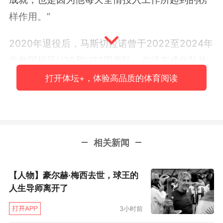
样作用。”
2020年退役后，马斯切拉诺曾于2022至2024年
执教阿根廷U20和U23国青队。在没有成年队执
教经验的情况下，这位梅西老队友于2024年11月
打开体坛+，体验高品质的体育阅读
接过迈阿密帅印。2025年尾声，他率队在常规赛
拿到第3名（落后第1名1分），随后在季后赛一路
以较大比分击倒各路对手，加冕队史首个美职联
相关新闻
总冠军。而去年夏天，他的球队在32队世俱杯也
有良好表现，小组赛中击败过波尔图，战平过帕
【人物】豪尔赫·梅西去世，球王的
尔梅拉斯，晋级到16强后，才被强大的巴黎圣日
人生导师离开了
耳曼淘汰出局。
3小时前
新赛季开始以来，迈阿密国际在常规赛3胜3平1