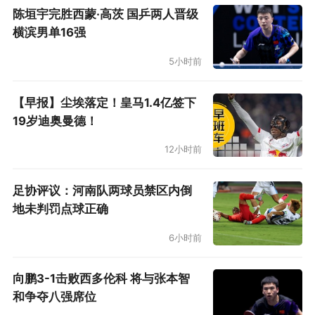
陈垣宇完胜西蒙·高茨 国乒两人晋级
横滨男单16强
5小时前
【早报】尘埃落定！皇马1.4亿签下
19岁迪奥曼德！
12小时前
足协评议：河南队两球员禁区内倒
地未判罚点球正确
6小时前
向鹏3-1击败西多伦科 将与张本智
和争夺八强席位