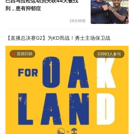
巴西马拉松运动员失联44天被找
到，患有抑郁症
26分钟前
【直播总决赛G2】为KD而战！勇士主场保卫战
33983人参与
2019-06-14 01:03