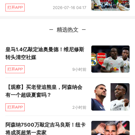
2026-07-16 04:17
精选热文
皇马1.4亿敲定迪奥曼德！维尼修斯
转头清空社媒
9小时前
【观察】买老登追熊皇，阿森纳会
有一个超级夏窗吗？
2小时前
阿森纳7500万敲定吉马良斯！纽卡
将成英超第一卖家